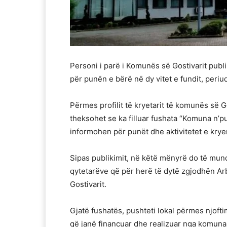
Personi i parë i Komunës së Gostivarit publik
për punën e bërë në dy vitet e fundit, peri
Përmes profilit të kryetarit të komunës së Go
theksohet se ka filluar fushata “Komuna n’pu
informohen për punët dhe aktivitetet e kryer
Sipas publikimit, në këtë mënyrë do të mun
qytetarëve që për herë të dytë zgjodhën Ar
Gostivarit.
Gjatë fushatës, pushteti lokal përmes njoft
që janë financuar dhe realizuar nga komuna