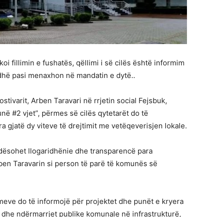
oi fillimin e fushatës, qëllimi i së cilës është informim
udhë pasi menaxhon në mandatin e dytë..
stivarit, Arben Taravari në rrjetin social Fejsbuk,
në #2 vjet”, përmes së cilës qytetarët do të
a gjatë dy viteve të drejtimit me vetëqeverisjen lokale.
dësohet llogaridhënie dhe transparencë para
ben Taravarin si person të parë të komunës së
imeve do të informojë për projektet dhe punët e kryera
 dhe ndërmarrjet publike komunale në infrastrukturë,