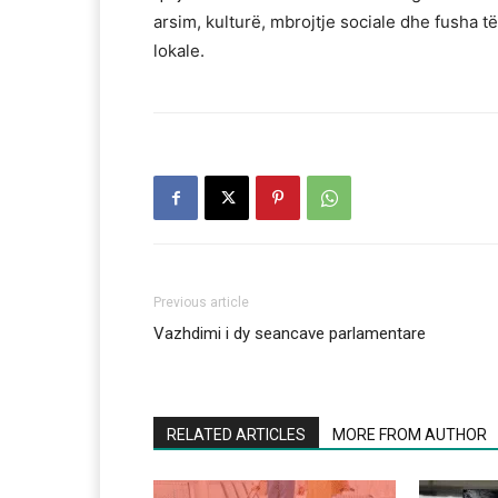
arsim, kulturë, mbrojtje sociale dhe fusha 
lokale.
Previous article
Vazhdimi i dy seancave parlamentare
RELATED ARTICLES
MORE FROM AUTHOR