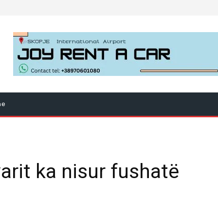
ne
rit ka nisur fushatë