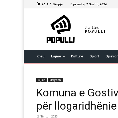
C
26.4
Skopje
E premte, 7 Gusht, 2026
Ju flet
POPULLI
Kreu
Lajme
Kulturë
Sport
Opinio
Lajme
Maqedoni
Komuna e Gostiva
për llogaridhënie
2 Nëntor, 2023