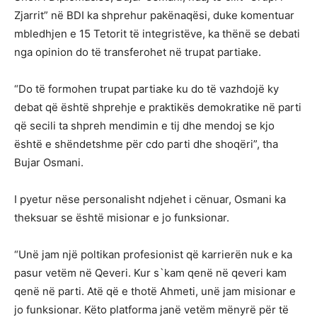
Zjarrit” në BDI ka shprehur pakënaqësi, duke komentuar
mbledhjen e 15 Tetorit të integristëve, ka thënë se debati
nga opinion do të transferohet në trupat partiake.
“Do të formohen trupat partiake ku do të vazhdojë ky
debat që është shprehje e praktikës demokratike në parti
që secili ta shpreh mendimin e tij dhe mendoj se kjo
është e shëndetshme për cdo parti dhe shoqëri”, tha
Bujar Osmani.
I pyetur nëse personalisht ndjehet i cënuar, Osmani ka
theksuar se është misionar e jo funksionar.
“Unë jam një poltikan profesionist që karrierën nuk e ka
pasur vetëm në Qeveri. Kur s`kam qenë në qeveri kam
qenë në parti. Atë që e thotë Ahmeti, unë jam misionar e
jo funksionar. Këto platforma janë vetëm mënyrë për të