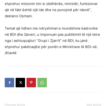
shprehur misionin tim si zëdhënës, ministër, funksionar
që në fakt është një ide dhe ne punojmë për idenë”,
deklaroi Osmani.
Temat që lidhen me ndryshimet e mundshme kadrovike
në BDI dhe Qeveri, u imponuan pas publikimit të një letre
nga i ashtuquajturi “Grupi i Zjarrit” në BDI, ku janë
shprehur pakënaqësi për punën e Ministrave të BDI-së.
/KlanM
Previous article
Next article