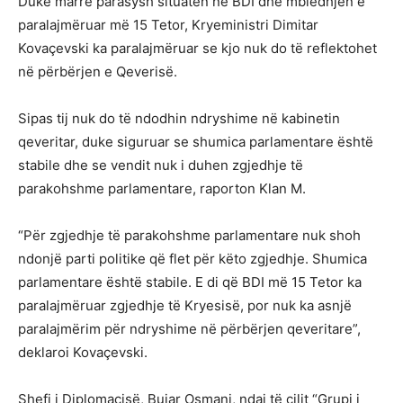
Duke marrë parasysh situatën në BDI dhe mbledhjen e
paralajmëruar më 15 Tetor, Kryeministri Dimitar
Kovaçevski ka paralajmëruar se kjo nuk do të reflektohet
në përbërjen e Qeverisë.
Sipas tij nuk do të ndodhin ndryshime në kabinetin
qeveritar, duke siguruar se shumica parlamentare është
stabile dhe se vendit nuk i duhen zgjedhje të
parakohshme parlamentare, raporton Klan M.
“Për zgjedhje të parakohshme parlamentare nuk shoh
ndonjë parti politike që flet për këto zgjedhje. Shumica
parlamentare është stabile. E di që BDI më 15 Tetor ka
paralajmëruar zgjedhje të Kryesisë, por nuk ka asnjë
paralajmërim për ndryshime në përbërjen qeveritare”,
deklaroi Kovaçevski.
Shefi i Diplomacisë, Bujar Osmani, ndaj të cilit “Grupi i