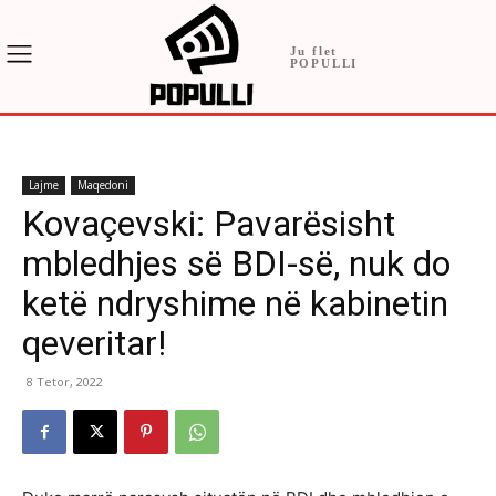
Ju flet
POPULLI
Lajme
Maqedoni
Kovaçevski: Pavarësisht
mbledhjes së BDI-së, nuk do
ketë ndryshime në kabinetin
qeveritar!
8 Tetor, 2022