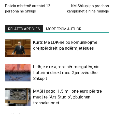
Policia mbrëmë arrestoi 12
KM Shkupi po prodhon
persona në Shkup!
kampionët e ri në mundje
RELATED ARTICLES
MORE FROM AUTHOR
Kurti: Me LDK-në po komunikojmë
drejtpërdrejt, pa ndërmjetësues
Lidhje e re ajrore për mërgatën, nis
fluturimi direkt mes Gjenevës dhe
Shkupit
MASH pagoi 1.5 milionë euro për tre
muaj te “Ars Studio”, zbulohen
transaksionet