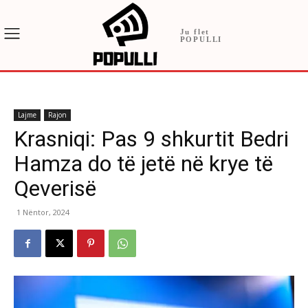
Ju flet
POPULLI
Lajme
Rajon
Krasniqi: Pas 9 shkurtit Bedri
Hamza do të jetë në krye të
Qeverisë
1 Nëntor, 2024