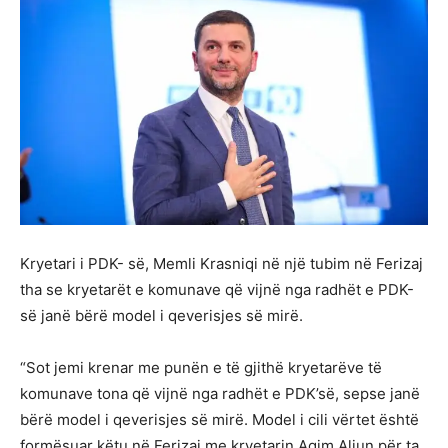
Kryetari i PDK- së, Memli Krasniqi në një tubim në Ferizaj
tha se kryetarët e komunave që vijnë nga radhët e PDK-
së janë bërë model i qeverisjes së mirë.
“Sot jemi krenar me punën e të gjithë kryetarëve të
komunave tona që vijnë nga radhët e PDK’së, sepse janë
bërë model i qeverisjes së mirë. Model i cili vërtet është
formësuar këtu në Ferizaj me kryetarin Agim Aliun për ta