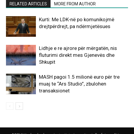
RELATED ARTICLES
MORE FROM AUTHOR
Kurti: Me LDK-në po komunikojmë
drejtpërdrejt, pa ndërmjetësues
Lidhje e re ajrore për mërgatën, nis
fluturimi direkt mes Gjenevës dhe
Shkupit
MASH pagoi 1.5 milionë euro për tre
muaj te “Ars Studio”, zbulohen
transaksionet