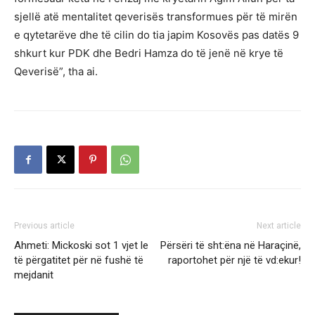
sjellë atë mentalitet qeverisës transformues për të mirën
e qytetarëve dhe të cilin do tia japim Kosovës pas datës 9
shkurt kur PDK dhe Bedri Hamza do të jenë në krye të
Qeverisë”, tha ai.
Previous article
Next article
Ahmeti: Mickoski sot 1 vjet le
Përsëri të sht:ëna në Haraçinë,
të përgatitet për në fushë të
raportohet për një të vd:ekur!
mejdanit