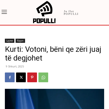
Ju flet
POPULLI
Lajme
Rajon
Kurti: Votoni, bëni qe zëri juaj
të degjohet
9 Shkurt, 2025