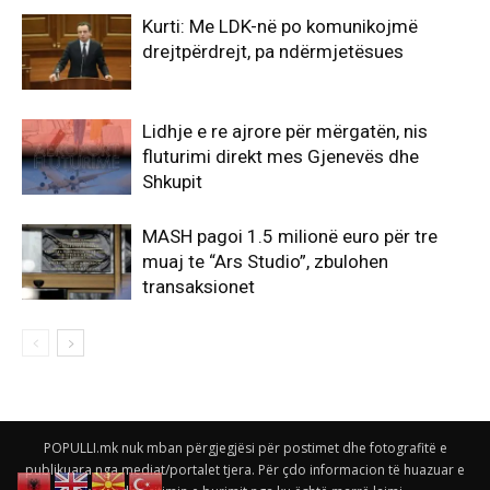
Kurti: Me LDK-në po komunikojmë
drejtpërdrejt, pa ndërmjetësues
Lidhje e re ajrore për mërgatën, nis
fluturimi direkt mes Gjenevës dhe
Shkupit
MASH pagoi 1.5 milionë euro për tre
muaj te “Ars Studio”, zbulohen
transaksionet
POPULLI.mk nuk mban përgjegjësi për postimet dhe fotografitë e
publikuara nga mediat/portalet tjera. Për çdo informacion të huazuar e