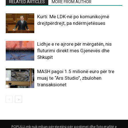
RELATED ARTICLES
MORE FROM AUTHOR
Kurti: Me LDK-në po komunikojmë
drejtpërdrejt, pa ndërmjetësues
Lidhje e re ajrore për mërgatën, nis
fluturimi direkt mes Gjenevës dhe
Shkupit
MASH pagoi 1.5 milionë euro për tre
muaj te “Ars Studio”, zbulohen
transaksionet
POPULLI.mk nuk mban përgjegjësi për postimet dhe fotografitë e