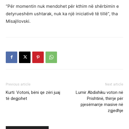
“Për momentin nuk mendohet për kthim në shërbimin e
detyrueshëm ushtarak, nuk ka një iniciativë të tillë”, tha
Misajllovski.
Previous article
Next article
Kurti: Votoni, bëni qe zëri juaj
Lumir Abdixhiku voton në
të degjohet
Prishtinë, thirrje për
pjesëmarrje masive në
zgjedhje