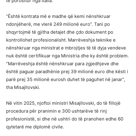
të porositur nga Italia.
“Është kontrata më e madhe që kemi nënshkruar
ndonjëherë, me vlerë 249 milionë euro”. Tani po
shqyrtojmë të gjitha detajet dhe çdo dokument po
kontrollohet profesionalisht. Marrëveshja teknike e
nënshkruar nga ministrat e mbrojtjes të të dyja vendeve
nuk është certifikuar nga Ministria dhe ky është problem.
“Marrëveshja është nënshkruar para zgjedhjeve dhe
është paguar paradhënie prej 39 milionë euro dhe kësti i
parë prej 35 milionë eurosh duhet të paguhet në janar”,
tha Misajllovski.
Në vitin 2025, njoftoi ministri Misajllovski, do të fillojë
procedura për pranimin e 300 ushtarëve të rinj
profesionistë, si dhe në ushtri do të pranohen edhe 60
qytetarë me diplomë civile.