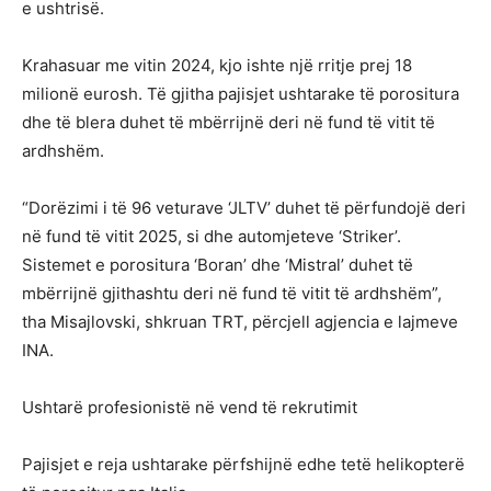
e ushtrisë.
Krahasuar me vitin 2024, kjo ishte një rritje prej 18
milionë eurosh. Të gjitha pajisjet ushtarake të porositura
dhe të blera duhet të mbërrijnë deri në fund të vitit të
ardhshëm.
“Dorëzimi i të 96 veturave ‘JLTV’ duhet të përfundojë deri
në fund të vitit 2025, si dhe automjeteve ‘Striker’.
Sistemet e porositura ‘Boran’ dhe ‘Mistral’ duhet të
mbërrijnë gjithashtu deri në fund të vitit të ardhshëm”,
tha Misajlovski, shkruan TRT, përcjell agjencia e lajmeve
INA.
Ushtarë profesionistë në vend të rekrutimit
Pajisjet e reja ushtarake përfshijnë edhe tetë helikopterë