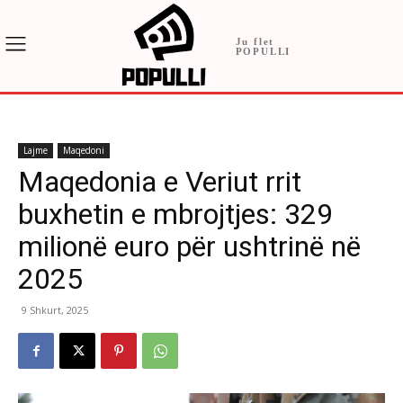
Ju flet
POPULLI
Lajme
Maqedoni
Maqedonia e Veriut rrit
buxhetin e mbrojtjes: 329
milionë euro për ushtrinë në
2025
9 Shkurt, 2025