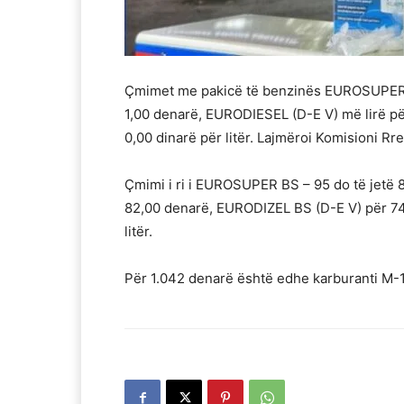
Çmimet me pakicë të benzinës EUROSUPE
1,00 denarë, EURODIESEL (D-E V) më lirë për 
0,00 dinarë për litër. Lajmëroi Komisioni Rre
Çmimi i ri i EUROSUPER BS – 95 do të jetë
82,00 denarë, EURODIZEL BS (D-E V) për 74,
litër.
Për 1.042 denarë është edhe karburanti M-1