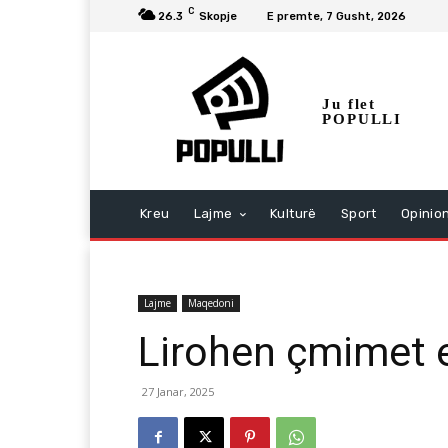
C
26.3
Skopje
E premte, 7 Gusht, 2026
Ju flet
POPULLI
Kreu
Lajme
Kulturë
Sport
Opinio
Lajme
Maqedoni
Lirohen çmimet e
27 Janar, 2025