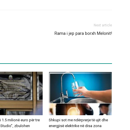
Next article
Rama i jep para borxh Melonit!
1.5 milionë euro për tre
Shkupi sot me ndërprerje të ujit dhe
 Studio”, zbulohen
energjisë elektrike në disa zona