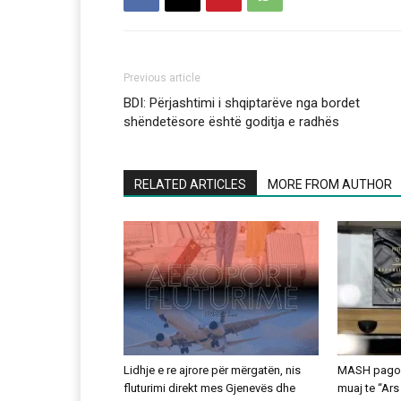
Previous article
BDI: Përjashtimi i shqiptarëve nga bordet
shëndetësore është goditja e radhës
RELATED ARTICLES
MORE FROM AUTHOR
Lidhje e re ajrore për mërgatën, nis
MASH pagoi 
fluturimi direkt mes Gjenevës dhe
muaj te “Ars