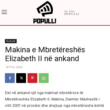
Ju flet
POPULLI
Kulturë
Makina e Mbretëreshës
Elizabeth II në ankand
30 Prill, 2024
Del në ankand një nga makinat mbretërore të
Mbretëreshës Elizabeth II. Makina, Daimler Maxhestik i
vitit 2001 në pronësi dhe drejtuar nga mbretëresha është