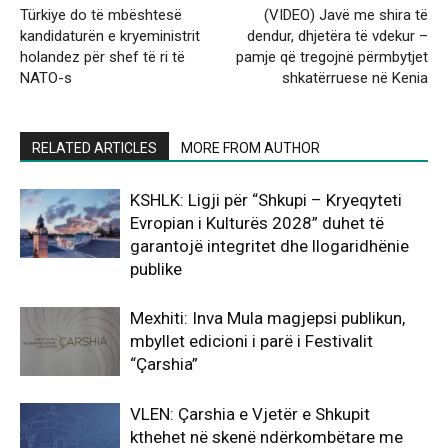
Türkiye do të mbështesë
(VIDEO) Javë me shira të
kandidaturën e kryeministrit
dendur, dhjetëra të vdekur –
holandez për shef të ri të
pamje që tregojnë përmbytjet
NATO-s
shkatërruese në Kenia
RELATED ARTICLES
MORE FROM AUTHOR
KSHLK: Ligji për “Shkupi – Kryeqyteti
Evropian i Kulturës 2028” duhet të
garantojë integritet dhe llogaridhënie
publike
Mexhiti: Inva Mula magjepsi publikun,
mbyllet edicioni i parë i Festivalit
“Çarshia”
VLEN: Çarshia e Vjetër e Shkupit
kthehet në skenë ndërkombëtare me