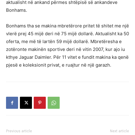
aktualisht në ankand përmes shtëpisë së ankandeve
Bonhams.
Bonhams tha se makina mbretërore pritet të shitet me një
vlerë prej 45 mijë deri në 75 mijë dollarë. Aktualisht ka 50
oferta, me më të lartën 59 mijë dollarë. Mbretëresha e
zotëronte makinën sportive deri në vitin 2007, kur ajo iu
kthye Jaguar Daimler. Për 11 vitet e fundit makina ka qenë
pjesë e koleksionit privat, e ruajtur në një garazh.
Previous article
Next article