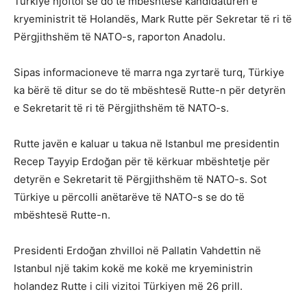
Türkiye njoftoi se do të mbështesë kandidaturën e
kryeministrit të Holandës, Mark Rutte për Sekretar të ri të
Përgjithshëm të NATO-s, raporton Anadolu.
Sipas informacioneve të marra nga zyrtarë turq, Türkiye
ka bërë të ditur se do të mbështesë Rutte-n për detyrën
e Sekretarit të ri të Përgjithshëm të NATO-s.
Rutte javën e kaluar u takua në Istanbul me presidentin
Recep Tayyip Erdoğan për të kërkuar mbështetje për
detyrën e Sekretarit të Përgjithshëm të NATO-s. Sot
Türkiye u përcolli anëtarëve të NATO-s se do të
mbështesë Rutte-n.
Presidenti Erdoğan zhvilloi në Pallatin Vahdettin në
Istanbul një takim kokë me kokë me kryeministrin
holandez Rutte i cili vizitoi Türkiyen më 26 prill.