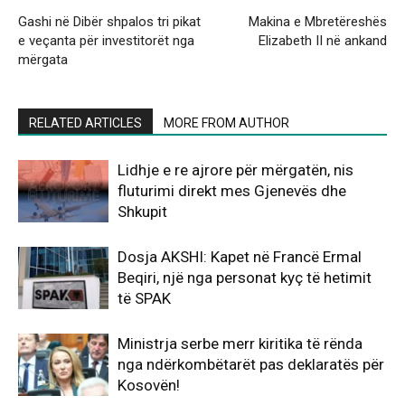
Gashi në Dibër shpalos tri pikat
Makina e Mbretëreshës
e veçanta për investitorët nga
Elizabeth II në ankand
mërgata
RELATED ARTICLES
MORE FROM AUTHOR
Lidhje e re ajrore për mërgatën, nis
fluturimi direkt mes Gjenevës dhe
Shkupit
Dosja AKSHI: Kapet në Francë Ermal
Beqiri, një nga personat kyç të hetimit
të SPAK
Ministrja serbe merr kiritika të rënda
nga ndërkombëtarët pas deklaratës për
Kosovën!