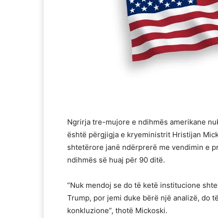
Ngrirja tre-mujore e ndihmës amerikane nuk
është përgjigja e kryeministrit Hristijan Mi
shtetërore janë ndërprerë me vendimin e pr
ndihmës së huaj për 90 ditë.
“Nuk mendoj se do të ketë institucione shte
Trump, por jemi duke bërë një analizë, do t
konkluzione”, thotë Mickoski.