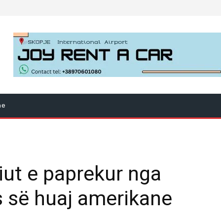
ne
ut e paprekur nga
s së huaj amerikane