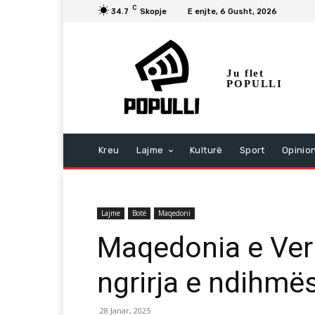
C
34.7
Skopje
E enjte, 6 Gusht, 2026
Ju flet
POPULLI
Kreu
Lajme
Kulturë
Sport
Opinio
Lajme
Botë
Maqedoni
Maqedonia e Veri
ngrirja e ndihmë
28 Janar, 2025