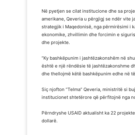
Në pyetjen se cilat institucione dhe sa proj
amerikane, Qeveria u përgjigj se ndër vite 
strategjik i Maqedonisë, nga përmirësimi i ka
ekonomike, zhvillimin dhe forcimin e sigurisë
dhe projekte.
“Ky bashkëpunim i jashtëzakonshëm në shum
është e një rëndësie të jashtëzakonshme d
dhe thellojmë këtë bashkëpunim edhe në të 
Siç njofton “Telma” Qeveria, ministritë si bu
institucionet shtetërore që përfitojnë nga 
Përndryshe USAID aktualisht ka 22 projekt
dollarë.