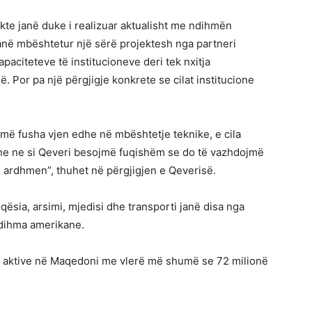
ekte janë duke i realizuar aktualisht me ndihmën
janë mbështetur një sërë projektesh nga partneri
paciteteve të institucioneve deri tek nxitja
. Por pa një përgjigje konkrete se cilat institucione
ë fusha vjen edhe në mbështetje teknike, e cila
he ne si Qeveri besojmë fuqishëm se do të vazhdojmë
ardhmen”, thuhet në përgjigjen e Qeverisë.
jqësia, arsimi, mjedisi dhe transporti janë disa nga
ndihma amerikane.
e aktive në Maqedoni me vlerë më shumë se 72 milionë