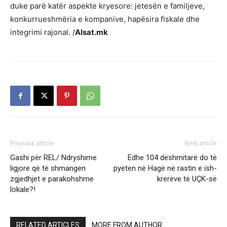
duke parë katër aspekte kryesore: jetesën e familjeve,
konkurrueshmëria e kompanive, hapësira fiskale dhe
integrimi rajonal. /
Alsat.mk
Previous article
Next article
Gashi për REL/ Ndryshime
Edhe 104 dëshmitarë do të
ligjore që të shmangen
pyeten në Hagë në rastin e ish-
zgjedhjet e parakohshme
krerëve të UÇK-së
lokale?!
RELATED ARTICLES
MORE FROM AUTHOR