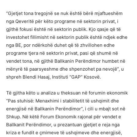
“Gjetjet tona tregojnë se nuk është bërë mjaftueshëm
nga Qeveritë për këto programe në sektorin privat, i
gjithë fokusi është në sektorin publik. Kjo qasje që të
investohet fillimisht në sektorin publik është ndjek edhe
nga BE, por ndërkohë duhet që të zhvillohen edhe
programe tjera në sektorin privat, pasi që shumë në
vendet tona, në gjithë Ballkanin Perëndimor humbet në
mënyrë të paarsyeshme dhe shpenzohet pa nevojë”, u
shpreh Blendi Hasaj, Instituti “GAP” Kosovë.
Të gjitha këto u analiza u theksuan në forumin ekonomik
“Pas stuhisë: Menaxhimi i stabilitetit të ushqimit dhe
energjisë në Ballkanin Perëndimor”, i cili u mbajt sot në
Shkup. Në këtë Forum Ekonomik rajonal për vendet e
Ballkanit Perëndimor, u prezantuan gjetjet e reja nga
kriza e fundit e çmimeve të ushqimeve dhe energjisë,