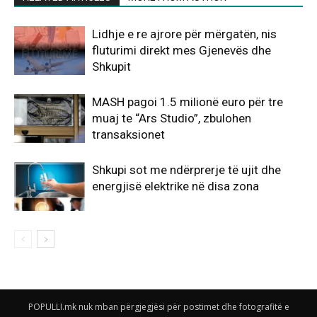
Lidhje e re ajrore për mërgatën, nis
fluturimi direkt mes Gjenevës dhe
Shkupit
MASH pagoi 1.5 milionë euro për tre
muaj te “Ars Studio”, zbulohen
transaksionet
Shkupi sot me ndërprerje të ujit dhe
energjisë elektrike në disa zona
POPULLI.mk nuk mban përgjegjësi për postimet dhe fotografitë e