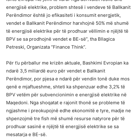
energjisë elektrike, problem shtesë i vendeve të Ballkanit
Perëndimor është jo efikasiteti i konsumit energjetik,
vendet e Ballkanit Perëndimor harxhojnë 50% më shumë
të energjisë elektrike për të prodhuar vëllimin e njëjtë të
BPV se sa prodhojnë vendet e BE-së”, tha Bllagica
Petreski, Organizata “Finance Think”.
Për t’u përballur me krizën aktuale, Bashkimi Evropian ka
ndarë 3,5 miliardë euro për vendet e Ballkanit
Perëndimor, por pjesa e ndarë për vendin tonë duke mos
qenë e mjaftueshme, shteti ka shpenzuar edhe 3,2% të
BPV vetëm për subvencionimin e energjisë elektrike në
Maqedoni. Nga shoqatat e rajonit thonë se probleme të
ngjashme i preokupojnë edhe ekonomitë e tyre, madje ne
shpenzojmë tre fish më shumë resurse natyrore për të
prodhuar sasinë e njëjtë të energjisë elektrike se sa
mesatarja e BE-së.