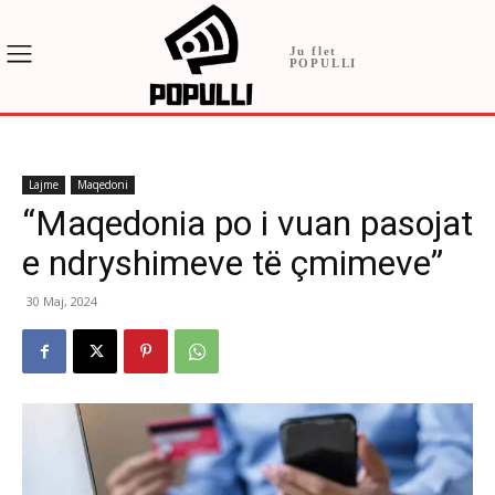
Ju flet
POPULLI
Lajme
Maqedoni
“Maqedonia po i vuan pasojat
e ndryshimeve të çmimeve”
30 Maj, 2024