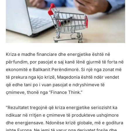
Kriza e madhe financiare dhe energjetike është në
përfundim, por pasojat e saj kanë lënë gjurmë të forta në
ekonomitë e Ballkanit Perëndimorë. Si një nga zonat më
të prekura nga kjo krizë, Maqedonia është ndër vendet
që edhe tani po i vuan pasojat e ndryshimeve të
çmimeve, thonë nga “Finance Think.”
“Rezultatet tregojnë që kriza energjetike seriozisht ka
ndikuar në rritjen e çmimeve të produkteve ushqimore
dhe energjensave. Ndonëse krizë globale, më e goditura
ishte Evropa. Ne jemi të varur nga derivatet fosile dhe