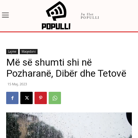
Ju flet
POPULLI
Lajme
Maqedoni
Më së shumti shi në
Pozharanë, Dibër dhe Tetovë
15 Maj, 2023