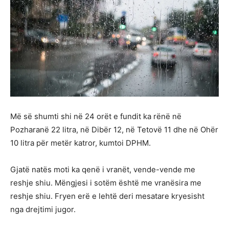
Më së shumti shi në 24 orët e fundit ka rënë në
Pozharanë 22 litra, në Dibër 12, në Tetovë 11 dhe në Ohër
10 litra për metër katror, ​​kumtoi DPHM.
Gjatë natës moti ka qenë i vranët, vende-vende me
reshje shiu. Mëngjesi i sotëm është me vranësira me
reshje shiu. Fryen erë e lehtë deri mesatare kryesisht
nga drejtimi jugor.