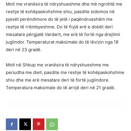
Moti me vranësira të ndryshueshme dhe më ngrohtë me
reshje të kohëpaskohshme shiu, pasdite sidomos në
pjesët perëndimore do të jetë i paqëndrueshëm me
reshje të rrëmbyeshme. Do të fryjë erë e dobët deri
mesatare përgjatë Vardarit, me erë të fortë nga drejtimi
juglindor. Temperaturat maksimale do të lëvizin nga 18
deri në 23 gradë.
Moti në Shkup me vranësira të ndryshueshme me
periudha me diell, pasdite me reshje të kohëpaskohshme
shiu dhe me erë mesatare deri të fortë juglindore.
Temperatura maksimale do të arrijë deri në 21 gradë.