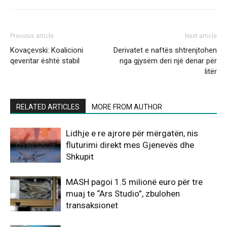
Previous article
Next article
Kovaçevski: Koalicioni
Derivatet e naftës shtrenjtohen
qeveritar është stabil
nga gjysëm deri një denar për
litër
RELATED ARTICLES
MORE FROM AUTHOR
Lidhje e re ajrore për mërgatën, nis
fluturimi direkt mes Gjenevës dhe
Shkupit
MASH pagoi 1.5 milionë euro për tre
muaj te “Ars Studio”, zbulohen
transaksionet