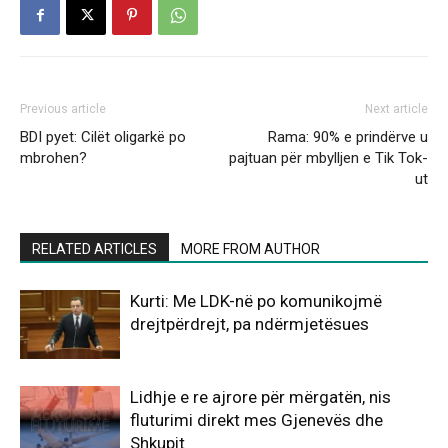
Previous article
Next article
BDI pyet: Cilët oligarkë po
Rama: 90% e prindërve u
mbrohen?
pajtuan për mbylljen e Tik Tok-
ut
RELATED ARTICLES
MORE FROM AUTHOR
Kurti: Me LDK-në po komunikojmë
drejtpërdrejt, pa ndërmjetësues
Lidhje e re ajrore për mërgatën, nis
fluturimi direkt mes Gjenevës dhe
Shkupit