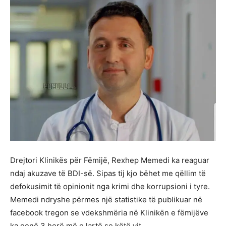
Drejtori Klinikës për Fëmijë, Rexhep Memedi ka reaguar
ndaj akuzave të BDI-së. Sipas tij kjo bëhet me qëllim të
defokusimit të opinionit nga krimi dhe korrupsioni i tyre.
Memedi ndryshe përmes një statistike të publikuar në
facebook tregon se vdekshmëria në Klinikën e fëmijëve
ka qenë 3 herë më e lartë se këtë vit.