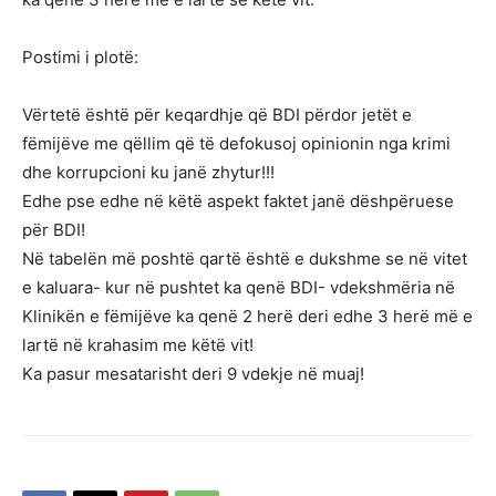
Postimi i plotë:
Vërtetë është për keqardhje që BDI përdor jetët e
fëmijëve me qëllim që të defokusoj opinionin nga krimi
dhe korrupcioni ku janë zhytur!!!
Edhe pse edhe në këtë aspekt faktet janë dëshpëruese
për BDI!
Në tabelën më poshtë qartë është e dukshme se në vitet
e kaluara- kur në pushtet ka qenë BDI- vdekshmëria në
Klinikën e fëmijëve ka qenë 2 herë deri edhe 3 herë më e
lartë në krahasim me këtë vit!
Ka pasur mesatarisht deri 9 vdekje në muaj!