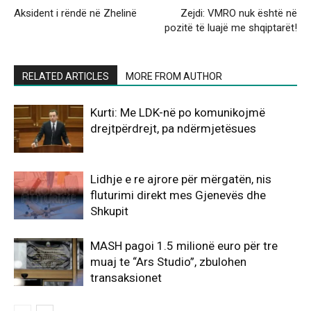
Aksident i rëndë në Zhelinë
Zejdi: VMRO nuk është në
pozitë të luajë me shqiptarët!
RELATED ARTICLES
MORE FROM AUTHOR
Kurti: Me LDK-në po komunikojmë
drejtpërdrejt, pa ndërmjetësues
Lidhje e re ajrore për mërgatën, nis
fluturimi direkt mes Gjenevës dhe
Shkupit
MASH pagoi 1.5 milionë euro për tre
muaj te “Ars Studio”, zbulohen
transaksionet