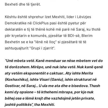
Bexheti dhe të tjerët.
Kështu është shprehur Izet Mexhiti, lider i Lëvizjes
Demokratike në ClickPlus pasi është pyetur për
deklaratën e tij të thënë kohë më parë në Saraj, ku thotë
për kryetarin e komunës, pjesëtar të BDI-së, Blerim
Bexhetin se e ka “lënë në lloç” si pjesëtarë të të
ashtuquajturit “Grupi i zjarrit”.
“Unë mbeta vetë. Kanë menduar se nëse mbetem vet do
të dorëzohem. Mirëpo, unë nuk isha vetë. Nuk kanë qenë
aty vetëm eksponentët e caktuar.. Aty ishte Merita
(Koxhaxhiku), ishte Visari (Ganiu), ishin strukturat në
Gostivar, në Saraj… U ula me ata dhe e bisedova. Thash
kemi dy opsione – të kthehemi mbrapa, por kjo nuk
bëhej ose e lëmë krejt dhe vazhdojmë jetën private,
jashtë politikës”, tha Mexhiti.