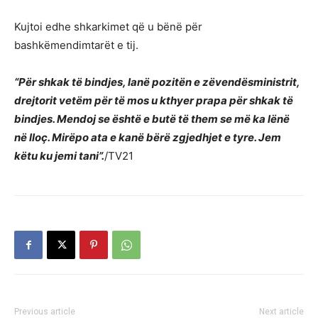
Kujtoi edhe shkarkimet që u bënë për
bashkëmendimtarët e tij.
“Për shkak të bindjes, lanë pozitën e zëvendësministrit,
drejtorit vetëm për të mos u kthyer prapa për shkak të
bindjes. Mendoj se është e butë të them se më ka lënë
në lloç. Mirëpo ata e kanë bërë zgjedhjet e tyre. Jem
këtu ku jemi tani”.
/TV21
Previous article
Next article