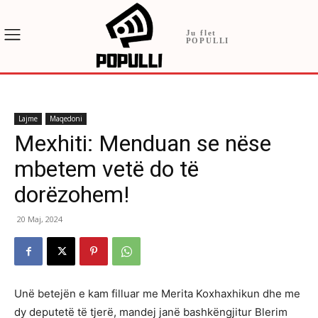
Ju flet
POPULLI
Lajme
Maqedoni
Mexhiti: Menduan se nëse
mbetem vetë do të
dorëzohem!
20 Maj, 2024
Unë betejën e kam filluar me Merita Koxhaxhikun dhe me
dy deputetë të tjerë, mandej janë bashkëngjitur Blerim