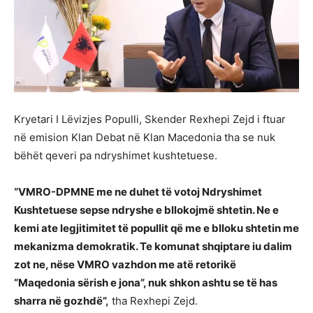
Kryetari I Lëvizjes Populli, Skender Rexhepi Zejd i ftuar
në emision Klan Debat në Klan Macedonia tha se nuk
bëhët qeveri pa ndryshimet kushtetuese.
“VMRO-DPMNE me ne duhet të votoj Ndryshimet
Kushtetuese sepse ndryshe e bllokojmë shtetin. Ne e
kemi ate legjitimitet të popullit që me e blloku shtetin me
mekanizma demokratik. Te komunat shqiptare iu dalim
zot ne, nëse VMRO vazhdon me atë retorikë
“Maqedonia sërish e jona”, nuk shkon ashtu se të has
sharra në gozhdë”,
tha Rexhepi Zejd.