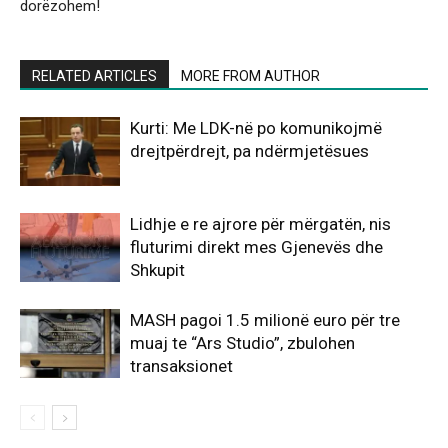
dorëzohem!
RELATED ARTICLES
MORE FROM AUTHOR
Kurti: Me LDK-në po komunikojmë
drejtpërdrejt, pa ndërmjetësues
Lidhje e re ajrore për mërgatën, nis
fluturimi direkt mes Gjenevës dhe
Shkupit
MASH pagoi 1.5 milionë euro për tre
muaj te “Ars Studio”, zbulohen
transaksionet