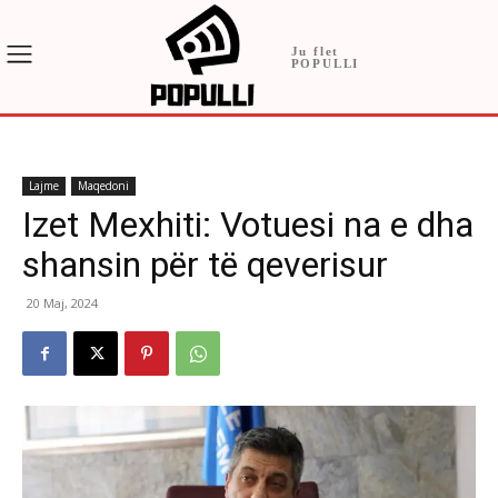
Ju flet
POPULLI
Lajme
Maqedoni
Izet Mexhiti: Votuesi na e dha
shansin për të qeverisur
20 Maj, 2024