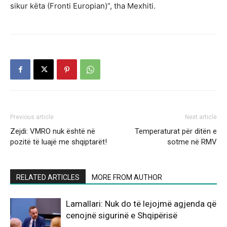
sikur këta (Fronti Europian)”, tha Mexhiti.
Previous article
Next article
Zejdi: VMRO nuk është në
Temperaturat për ditën e
pozitë të luajë me shqiptarët!
sotme në RMV
RELATED ARTICLES
MORE FROM AUTHOR
Lamallari: Nuk do të lejojmë agjenda që
cenojnë sigurinë e Shqipërisë