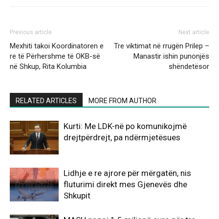
Previous article
Next article
Mexhiti takoi Koordinatoren e
Tre viktimat në rrugën Prilep –
re të Përhershme të OKB-së
Manastir ishin punonjës
në Shkup, Rita Kolumbia
shëndetësor
RELATED ARTICLES
MORE FROM AUTHOR
Kurti: Me LDK-në po komunikojmë
drejtpërdrejt, pa ndërmjetësues
Lidhje e re ajrore për mërgatën, nis
fluturimi direkt mes Gjenevës dhe
Shkupit