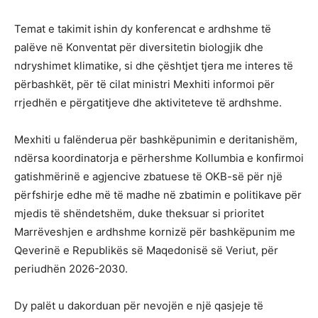
Temat e takimit ishin dy konferencat e ardhshme të
palëve në Konventat për diversitetin biologjik dhe
ndryshimet klimatike, si dhe çështjet tjera me interes të
përbashkët, për të cilat ministri Mexhiti informoi për
rrjedhën e përgatitjeve dhe aktiviteteve të ardhshme.
Mexhiti u falënderua për bashkëpunimin e deritanishëm,
ndërsa koordinatorja e përhershme Kollumbia e konfirmoi
gatishmërinë e agjencive zbatuese të OKB-së për një
përfshirje edhe më të madhe në zbatimin e politikave për
mjedis të shëndetshëm, duke theksuar si prioritet
Marrëveshjen e ardhshme kornizë për bashkëpunim me
Qeverinë e Republikës së Maqedonisë së Veriut, për
periudhën 2026-2030.
Dy palët u dakorduan për nevojën e një qasjeje të