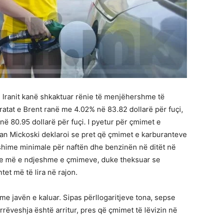
ranit kanë shkaktuar rënie të menjëhershme të
ratat e Brent ranë me 4.02% në 83.82 dollarë për fuçi,
ë 80.95 dollarë për fuçi. I pyetur për çmimet e
jan Mickoski deklaroi se pret që çmimet e karburanteve
ryshime minimale për naftën dhe benzinën në ditët në
ulje më e ndjeshme e çmimeve, duke theksuar se
t më të lira në rajon.
me javën e kaluar. Sipas përllogaritjeve tona, sepse
rrëveshja është arritur, pres që çmimet të lëvizin në