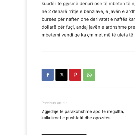
kuadër të gjysmë denari ose të mbeten të njëj
në 2 denarë rritje e benziave, e javën e a
bursës për naftën dhe derivatet e naftës ka
dollarë për fuçi, andaj javën e ardhshme p
mbetemi vendi që ka çmimet më të ulëta të b
Previous article
Zgjedhje të parakohshme apo të rregullta,
kalkulimet e pushtetit dhe opozitës