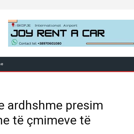
ne
 e ardhshme presim
he të çmimeve të