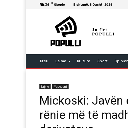
C
36
Skopje
E shtunë, 8 Gusht, 2026
Ju flet
POPULLI
Kreu
Lajme
Kulturë
Sport
Opinio
Lajme
Maqedoni
Mickoski: Javën
rënie më të mad