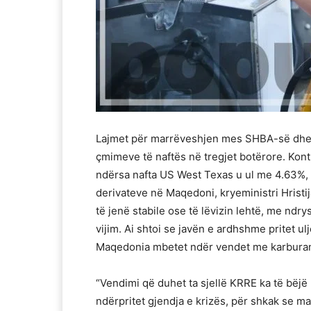
Lajmet për marrëveshjen mes SHBA-së dhe I
çmimeve të naftës në tregjet botërore. Kont
ndërsa nafta US West Texas u ul me 4.63%, n
derivateve në Maqedoni, kryeministri Hristi
të jenë stabile ose të lëvizin lehtë, me nd
vijim. Ai shtoi se javën e ardhshme pritet 
Maqedonia mbetet ndër vendet me karburante
“Vendimi që duhet ta sjellë KRRE ka të bëjë 
ndërpritet gjendja e krizës, për shkak se ma