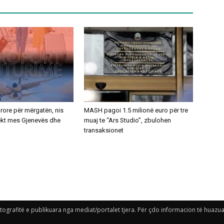
ajrore për mërgatën, nis
MASH pagoi 1.5 milionë euro për tre
rekt mes Gjenevës dhe
muaj te “Ars Studio”, zbulohen
transaksionet
grafitë e publikuara nga mediat/portalet tjera. Për çdo informacion të huazuar