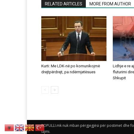
RELATED ARTICLES
MORE FROM AUTHOR
Kurti: Me LDK-në po komunikojmë
Lidhje e re 
drejtpërdrejt, pa ndërmjetësues
fluturimi di
Shkupit
POPULLI.mk nuk mban përgjegjësi për postimet dhe foto
lajmi.