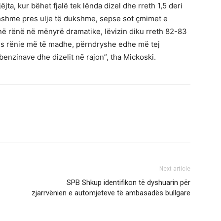
ta, kur bëhet fjalë tek lënda dizel dhe rreth 1,5 deri
rdhshme pres ulje të dukshme, sepse sot çmimet e
në rënë në mënyrë dramatike, lëvizin diku rreth 82-83
res rënie më të madhe, përndryshe edhe më tej
enzinave dhe dizelit në rajon”, tha Mickoski.
Next article
SPB Shkup identifikon të dyshuarin për
zjarrvënien e automjeteve të ambasadës bullgare