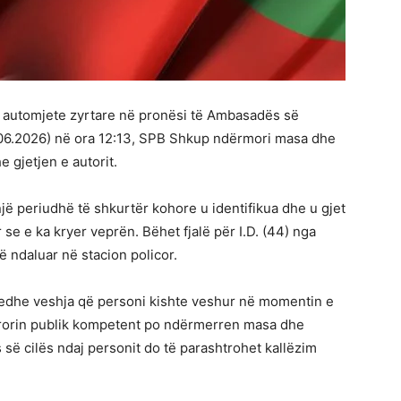
y automjete zyrtare në pronësi të Ambasadës së
.06.2026) në ora 12:13, SPB Shkup ndërmori masa dhe
e gjetjen e autorit.
jë periudhë të shkurtër kohore u identifikua dhe u gjet
 se e ka kryer veprën. Bëhet fjalë për I.D. (44) nga
të ndaluar në stacion policor.
 edhe veshja që personi kishte veshur në momentin e
rorin publik kompetent po ndërmerren masa dhe
as së cilës ndaj personit do të parashtrohet kallëzim