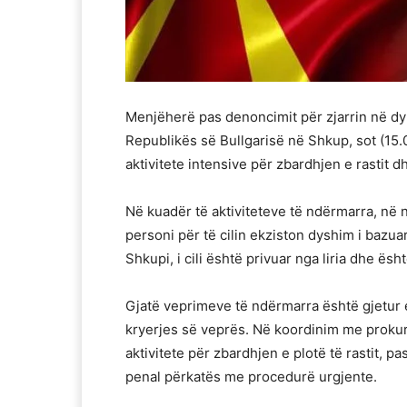
Menjëherë pas denoncimit për zjarrin në d
Republikës së Bullgarisë në Shkup, sot (15
aktivitete intensive për zbardhjen e rastit dh
Në kuadër të aktiviteteve të ndërmarra, në n
personi për të cilin ekziston dyshim i bazuar
Shkupi, i cili është privuar nga liria dhe ësh
Gjatë veprimeve të ndërmarra është gjetur
kryerjes së veprës. Në koordinim me proku
aktivitete për zbardhjen e plotë të rastit, p
penal përkatës me procedurë urgjente.