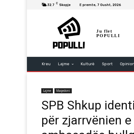
C
32.7
Skopje
E premte, 7 Gusht, 2026
Ju flet
POPULLI
Kreu
Lajme
Kulturë
Sport
Opinio
Lajme
Maqedoni
SPB Shkup identi
për zjarrvënien 