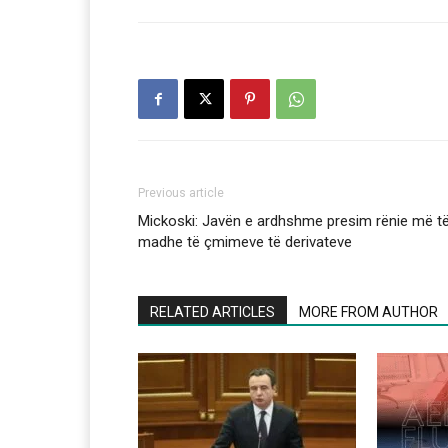
Previous article
Mickoski: Javën e ardhshme presim rënie më t
madhe të çmimeve të derivateve
RELATED ARTICLES
MORE FROM AUTHOR