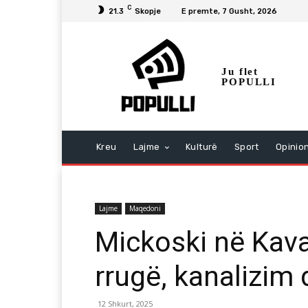
C
21.3
Skopje
E premte, 7 Gusht, 2026
Ju flet
POPULLI
Kreu
Lajme
Kulturë
Sport
Opinio
Lajme
Maqedoni
Mickoski në Kav
rrugë, kanalizim 
12 Shkurt, 2025