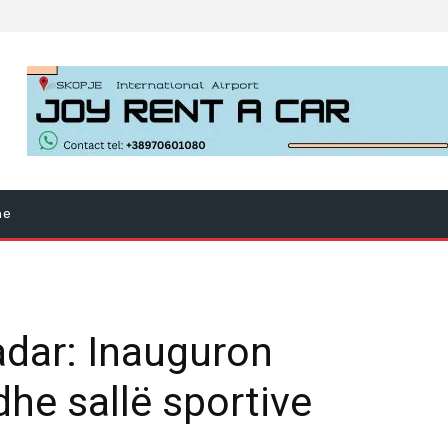
ne
adar: Inauguron
dhe sallë sportive