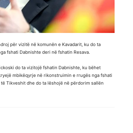
ndroj për vizitë në komunën e Kavadarit, ku do ta
ga fshati Dabnishte deri në fshatin Resava.
ckoski do ta vizitojë fshatin Dabnishte, ku bëhet
ë kryejë mbikëqyrje në rikonstruimin e rrugës nga fshati
 të Tikveshit dhe do ta lëshojë në përdorim sallën