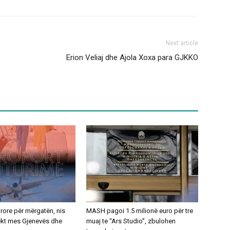
Next article
Erion Veliaj dhe Ajola Xoxa para GJKKO
ajrore për mërgatën, nis
MASH pagoi 1.5 milionë euro për tre
rekt mes Gjenevës dhe
muaj te “Ars Studio”, zbulohen