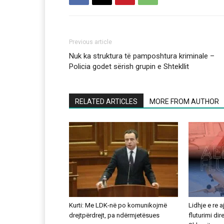
Previous article
Nuk ka struktura të pamposhtura kriminale –
Policia godet sërish grupin e Shtekllit
RELATED ARTICLES
MORE FROM AUTHOR
Kurti: Me LDK-në po komunikojmë
Lidhje e re 
drejtpërdrejt, pa ndërmjetësues
fluturimi di