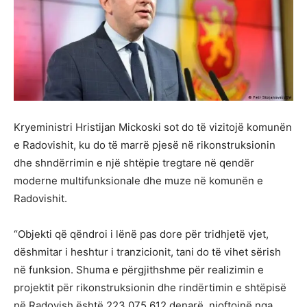
Kryeministri Hristijan Mickoski sot do të vizitojë komunën
e Radovishit, ku do të marrë pjesë në rikonstruksionin
dhe shndërrimin e një shtëpie tregtare në qendër
moderne multifunksionale dhe muze në komunën e
Radovishit.
“Objekti që qëndroi i lënë pas dore për tridhjetë vjet,
dëshmitar i heshtur i tranzicionit, tani do të vihet sërish
në funksion. Shuma e përgjithshme për realizimin e
projektit për rikonstruksionin dhe rindërtimin e shtëpisë
në Radovish është 223.075.612 denarë, njoftojnë nga