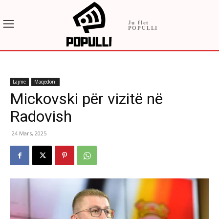
Ju flet
POPULLI
Lajme
Maqedoni
Mickovski për vizitë në
Radovish
24 Mars, 2025