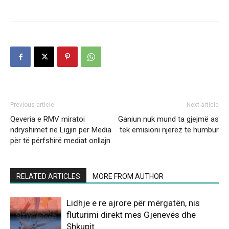
Previous article
Next article
Qeveria e RMV miratoi
Ganiun nuk mund ta gjejmë as
ndryshimet në Ligjin për Media
tek emisioni njerëz të humbur
për të përfshirë mediat onllajn
RELATED ARTICLES
MORE FROM AUTHOR
Lidhje e re ajrore për mërgatën, nis
fluturimi direkt mes Gjenevës dhe
Shkupit