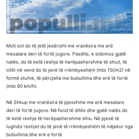
Moti sot do të jetë jesërisht me vranësira me erë
mesatare deri të fortë jugore. Pasdite, e sidomos gjatë
natës, do të ketë reshje të herëpashershme të shiut, të
cilët në vend do të jenë të rrëmbyeshëm (mbi 15l/m2) në
formë stuhie, të përcjella me bubullima dhe erë të fortë
(mbi 60 km/h).
Në Shkup me vranësira të pjesshme me erë mesatare
deri të fortë jugore. Në fund të ditës dhe gjatë natës do
të ketë reshje të herëpashershme shiu. Në pjesë të
luginës reshjet do të jenë të rrëmbyeshëm të ndjekur nga
bubullima dhe erë e fortë.