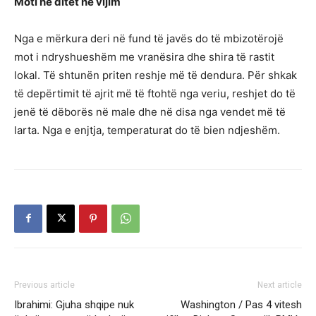
Moti në ditët në vijim
Nga e mërkura deri në fund të javës do të mbizotërojë
mot i ndryshueshëm me vranësira dhe shira të rastit
lokal. Të shtunën priten reshje më të dendura. Për shkak
të depërtimit të ajrit më të ftohtë nga veriu, reshjet do të
jenë të dëborës në male dhe në disa nga vendet më të
larta. Nga e enjtja, temperaturat do të bien ndjeshëm.
Previous article
Next article
Ibrahimi: Gjuha shqipe nuk
Washington / Pas 4 vitesh