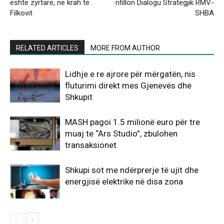
është zyrtare, në krah të
rifillon Dialogu Strategjik RMV-
Filkovit
SHBA
RELATED ARTICLES
MORE FROM AUTHOR
Lidhje e re ajrore për mërgatën, nis
fluturimi direkt mes Gjenevës dhe
Shkupit
MASH pagoi 1.5 milionë euro për tre
muaj te “Ars Studio”, zbulohen
transaksionet
Shkupi sot me ndërprerje të ujit dhe
energjisë elektrike në disa zona