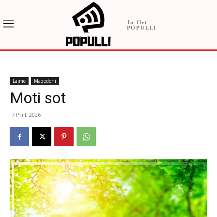
Ju flet
POPULLI
Lajme
Maqedoni
Moti sot
7 Prill, 2026