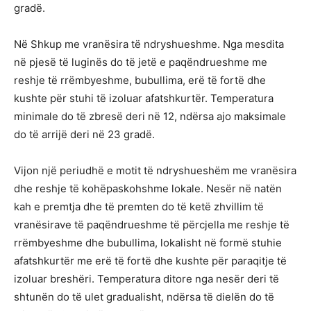
gradë.
Në Shkup me vranësira të ndryshueshme. Nga mesdita
në pjesë të luginës do të jetë e paqëndrueshme me
reshje të rrëmbyeshme, bubullima, erë të fortë dhe
kushte për stuhi të izoluar afatshkurtër. Temperatura
minimale do të zbresë deri në 12, ndërsa ajo maksimale
do të arrijë deri në 23 gradë.
Vijon një periudhë e motit të ndryshueshëm me vranësira
dhe reshje të kohëpaskohshme lokale. Nesër në natën
kah e premtja dhe të premten do të ketë zhvillim të
vranësirave të paqëndrueshme të përcjella me reshje të
rrëmbyeshme dhe bubullima, lokalisht në formë stuhie
afatshkurtër me erë të fortë dhe kushte për paraqitje të
izoluar breshëri. Temperatura ditore nga nesër deri të
shtunën do të ulet gradualisht, ndërsa të dielën do të