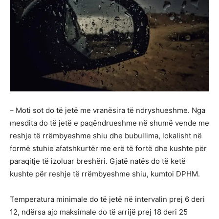
– Moti sot do të jetë me vranësira të ndryshueshme. Nga
mesdita do të jetë e paqëndrueshme në shumë vende me
reshje të rrëmbyeshme shiu dhe bubullima, lokalisht në
formë stuhie afatshkurtër me erë të fortë dhe kushte për
paraqitje të izoluar breshëri. Gjatë natës do të ketë
kushte për reshje të rrëmbyeshme shiu, kumtoi DPHM.
Temperatura minimale do të jetë në intervalin prej 6 deri
12, ndërsa ajo maksimale do të arrijë prej 18 deri 25