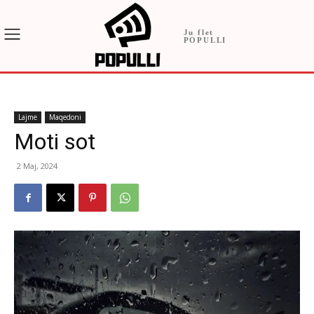
Ju flet
POPULLI
Lajme
Maqedoni
Moti sot
2 Maj, 2024