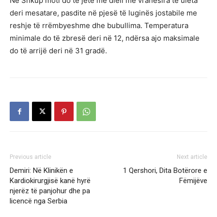
Në Shkup moti do të jetë me diell me vranësira të ulëta
deri mesatare, pasdite në pjesë të luginës jostabile me
reshje të rrëmbyeshme dhe bubullima. Temperatura
minimale do të zbresë deri në 12, ndërsa ajo maksimale
do të arrijë deri në 31 gradë.
Previous article
Next article
Demiri: Në Klinikën e
1 Qershori, Dita Botërore e
Kardiokirurgjisë kanë hyrë
Fëmijëve
njerëz të panjohur dhe pa
licencë nga Serbia