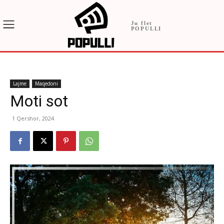
Ju flet
POPULLI
Lajme
Maqedoni
Moti sot
1 Qershor, 2024