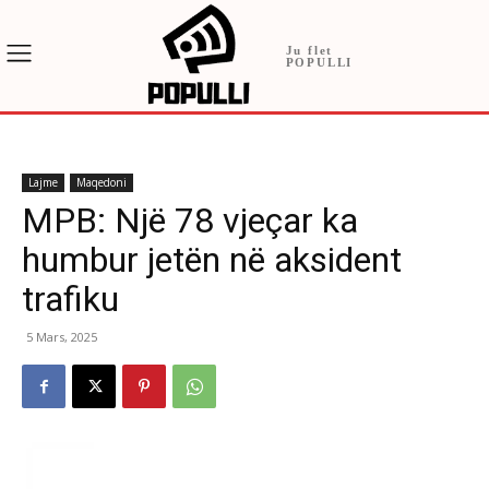
Ju flet
POPULLI
Lajme
Maqedoni
MPB: Një 78 vjeçar ka
humbur jetën në aksident
trafiku
5 Mars, 2025