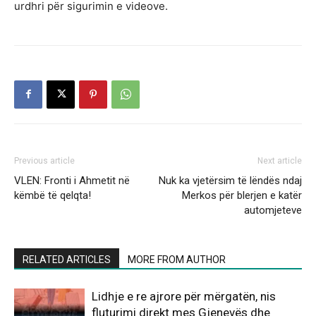
urdhri për sigurimin e videove.
Previous article
Next article
VLEN: Fronti i Ahmetit në
Nuk ka vjetërsim të lëndës ndaj
këmbë të qelqta!
Merkos për blerjen e katër
automjeteve
RELATED ARTICLES
MORE FROM AUTHOR
Lidhje e re ajrore për mërgatën, nis
fluturimi direkt mes Gjenevës dhe