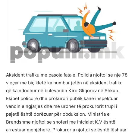
Aksident trafiku me pasoja fatale. Policia njoftoi se një 78
vjeçar me biçikletë ka humbur jetën në aksident trafiku
që ka ndodhur në bulevardin Kiro Gligorov në Shkup.
Ekipet policore dhe prokurori publik kanë inspektuar
vendin e ngjarjes dhe me urdhër të prokurorit trupi i
pajetë është dorëzuar për obduksion. Ministria e
Brendshme njoftoi se shoferi me inicialet K.V është
arrestuar menjëherë. Prokuroria njoftoi se është lëshuar