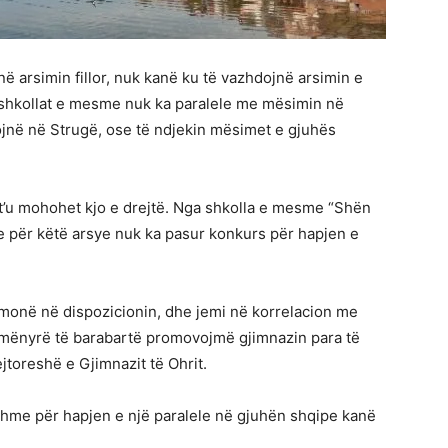
në arsimin fillor, nuk kanë ku të vazhdojnë arsimin e
shkollat e mesme nuk ka paralele me mësimin në
jnë në Strugë, ose të ndjekin mësimet e gjuhës
o t’u mohohet kjo e drejtë. Nga shkolla e mesme “Shën
he për këtë arsye nuk ka pasur konkurs për hapjen e
ithmonë në dispozicionin, dhe jemi në korrelacion me
 mënyrë të barabartë promovojmë gjimnazin para të
ejtoreshë e Gjimnazit të Ohrit.
rshme për hapjen e një paralele në gjuhën shqipe kanë