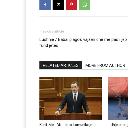
Previous article
Lushnjë / Babai plagos vajzën dhe më pas i jep
fund jetës
RELATED ARTICLES
MORE FROM AUTHOR
Kurti: Me LDK-në po komunikojmë
Lidhje e re 