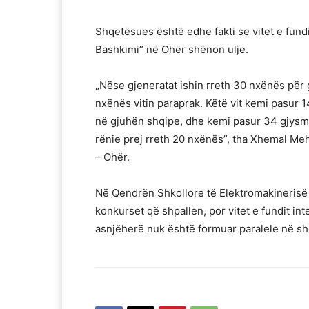
Shqetësues është edhe fakti se vitet e fund
Bashkimi” në Ohër shënon ulje.
„Nëse gjeneratat ishin rreth 30 nxënës për 
nxënës vitin paraprak. Këtë vit kemi pasur 
në gjuhën shqipe, dhe kemi pasur 34 gjysmë
rënie prej rreth 20 nxënës”, tha Xhemal Meh
– Ohër.
Në Qendrën Shkollore të Elektromakinerisë 
konkurset që shpallen, por vitet e fundit in
asnjëherë nuk është formuar paralele në sh