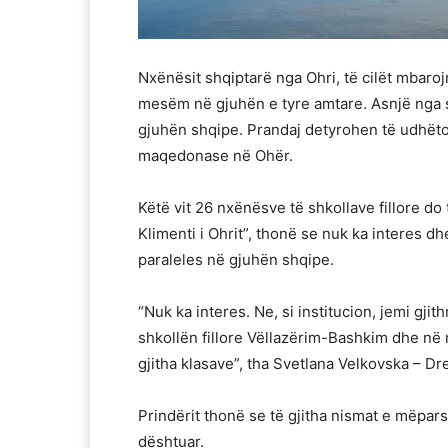
Nxënësit shqiptarë nga Ohri, të cilët mbaroj
mesëm në gjuhën e tyre amtare. Asnjë nga 
gjuhën shqipe. Prandaj detyrohen të udhëto
maqedonase në Ohër.
Këtë vit 26 nxënësve të shkollave fillore d
Klimenti i Ohrit”, thonë se nuk ka interes d
paraleles në gjuhën shqipe.
“Nuk ka interes. Ne, si institucion, jemi gj
shkollën fillore Vëllazërim-Bashkim dhe në
gjitha klasave”, tha Svetlana Velkovska – Dr
Prindërit thonë se të gjitha nismat e mëpa
dështuar.