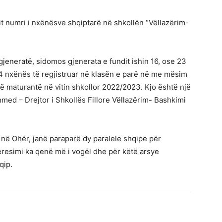
it numri i nxënësve shqiptarë në shkollën “Vëllazërim-
gjeneratë, sidomos gjenerata e fundit ishin 16, ose 23
14 nxënës të regjistruar në klasën e parë në me mësim
 maturantë në vitin shkollor 2022/2023. Kjo është një
med – Drejtor i Shkollës Fillore Vëllazërim- Bashkimi
në Ohër, janë paraparë dy paralele shqipe për
teresimi ka qenë më i vogël dhe për këtë arsye
qip.