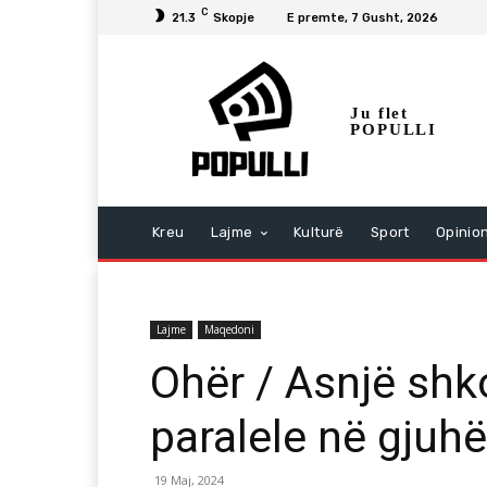
C
21.3
Skopje
E premte, 7 Gusht, 2026
Ju flet
POPULLI
Kreu
Lajme
Kulturë
Sport
Opinio
Lajme
Maqedoni
Ohër / Asnjë shk
paralele në gjuh
19 Maj, 2024