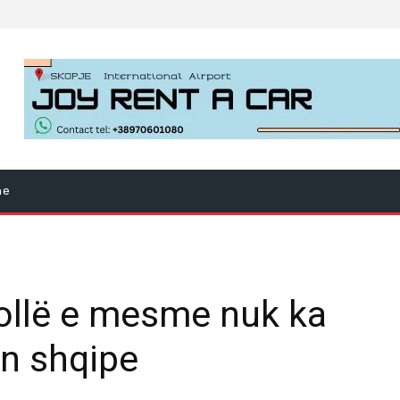
ne
ollë e mesme nuk ka
ën shqipe