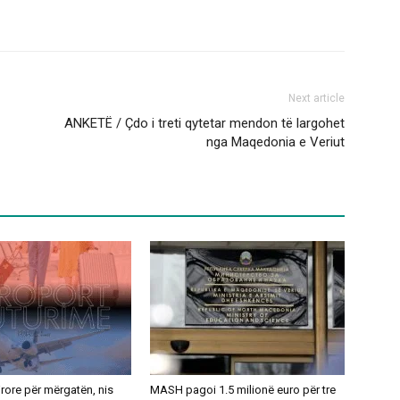
Next article
ANKETË / Çdo i treti qytetar mendon të largohet
nga Maqedonia e Veriut
ajrore për mërgatën, nis
MASH pagoi 1.5 milionë euro për tre