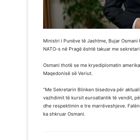
Ministri i Punëve të Jashtme, Bujar Osmani 
NATO-s në Pragë është takuar me sekretarin
Osmani thotë se me kryediplomatin amerikan
Maqedonisë së Veriut.
“Me Sekretarin Blinken bisedova për aktua
vazhdimit të kursit euroatlantik të vendit,
dhe respektimin e tre marrëveshjeve. Fal
ka shkruar Osmani.