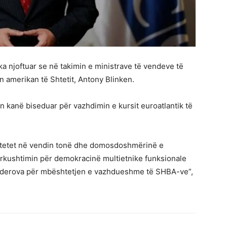
ka njoftuar se në takimin e ministrave të vendeve të
 amerikan të Shtetit, Antony Blinken.
 kanë biseduar për vazhdimin e kursit euroatlantik të
litetet në vendin tonë dhe domosdoshmërinë e
 përkushtimin për demokracinë multietnike funksionale
ënderova për mbështetjen e vazhdueshme të SHBA-ve”,