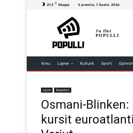
C
21.3
Skopje
E premte, 7 Gusht, 2026
Ju flet
POPULLI
Kreu
Lajme
Kulturë
Sport
Opinio
Lajme
Maqedoni
Osmani-Blinken: 
kursit euroatlan