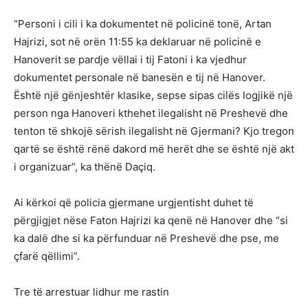
“Personi i cili i ka dokumentet në policinë tonë, Artan
Hajrizi, sot në orën 11:55 ka deklaruar në policinë e
Hanoverit se pardje vëllai i tij Fatoni i ka vjedhur
dokumentet personale në banesën e tij në Hanover.
Është një gënjeshtër klasike, sepse sipas cilës logjikë një
person nga Hanoveri kthehet ilegalisht në Preshevë dhe
tenton të shkojë sërish ilegalisht në Gjermani? Kjo tregon
qartë se është rënë dakord më herët dhe se është një akt
i organizuar”, ka thënë Daçiq.
Ai kërkoi që policia gjermane urgjentisht duhet të
përgjigjet nëse Faton Hajrizi ka qenë në Hanover dhe “si
ka dalë dhe si ka përfunduar në Preshevë dhe pse, me
çfarë qëllimi”.
Tre të arrestuar lidhur me rastin