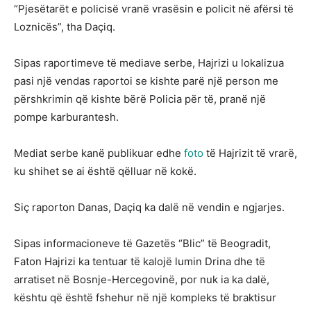
“Pjesëtarët e policisë vranë vrasësin e policit në afërsi të
Loznicës”, tha Daçiq.
Sipas raportimeve të mediave serbe, Hajrizi u lokalizua
pasi një vendas raportoi se kishte parë një person me
përshkrimin që kishte bërë Policia për të, pranë një
pompe karburantesh.
Mediat serbe kanë publikuar edhe
foto
të Hajrizit të vrarë,
ku shihet se ai është qëlluar në kokë.
Siç raporton Danas, Daçiq ka dalë në vendin e ngjarjes.
Sipas informacioneve të Gazetës “Blic” të Beogradit,
Faton Hajrizi ka tentuar të kalojë lumin Drina dhe të
arratiset në Bosnje-Hercegovinë, por nuk ia ka dalë,
kështu që është fshehur në një kompleks të braktisur