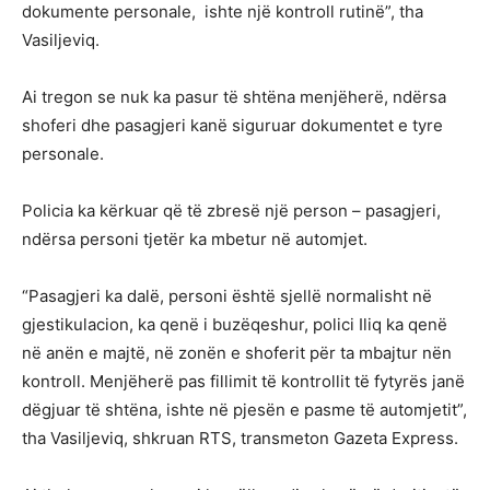
dokumente personale, ishte një kontroll rutinë”, tha
Vasiljeviq.
Ai tregon se nuk ka pasur të shtëna menjëherë, ndërsa
shoferi dhe pasagjeri kanë siguruar dokumentet e tyre
personale.
Policia ka kërkuar që të zbresë një person – pasagjeri,
ndërsa personi tjetër ka mbetur në automjet.
“Pasagjeri ka dalë, personi është sjellë normalisht në
gjestikulacion, ka qenë i buzëqeshur, polici Iliq ka qenë
në anën e majtë, në zonën e shoferit për ta mbajtur nën
kontroll. Menjëherë pas fillimit të kontrollit të fytyrës janë
dëgjuar të shtëna, ishte në pjesën e pasme të automjetit”,
tha Vasiljeviq, shkruan RTS, transmeton Gazeta Express.