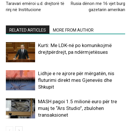
Taravari emëroi u.d. drejtorë të
Rusia dënon me 16 vjet burg
rinj në Institucione
gazetarin amerikan
RELATED ARTICLES
MORE FROM AUTHOR
Kurti: Me LDK-në po komunikojmë
drejtpërdrejt, pa ndërmjetësues
Lidhje e re ajrore për mërgatën, nis
fluturimi direkt mes Gjenevës dhe
Shkupit
MASH pagoi 1.5 milionë euro për tre
muaj te “Ars Studio”, zbulohen
transaksionet