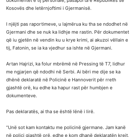
dokumentet e tij personale, pasaporta e Republikës së
Kosovës dhe letërnjoftimi i Gjermanisë.
I njëjti pas raportimeve, u lajmërua ku tha se ndodhet në
Gjermani dhe se nuk ka lidhje me rastin. Për dokumentet
që iu gjetën në vendin ku u krye krimi, ai akuzoi vëllain e
tij, Fatonin, se ia ka vjedhur sa ishte në Gjermani.
Artan Hajrizi, ka folur mbrëmë në Pressing të T7, lidhur
me ngjarjen që ndodhi në Serbi. Ai bëri me dije se ka
dhënë deklaratë në Policinë e Hannoverit për rreth
gjashtë orë, ku edhe ka hapur rast për humbjen e
dokumenteve.
Pas deklaratës, ai tha se është lënë i lirë.
“Unë sot kam kontaktu me policinë gjermane. Jam kanë
në polici gjashtë orë, edhe e kom dhanë deklaratën krejt,