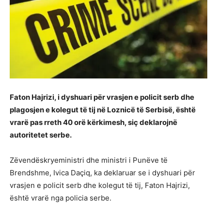
Faton Hajrizi, i dyshuari për vrasjen e policit serb dhe
plagosjen e kolegut të tij në Loznicë të Serbisë, është
vrarë pas rreth 40 orë kërkimesh, siç deklarojnë
autoritetet serbe.
Zëvendëskryeministri dhe ministri i Punëve të
Brendshme, Ivica Daçiq, ka deklaruar se i dyshuari për
vrasjen e policit serb dhe kolegut të tij, Faton Hajrizi,
është vrarë nga policia serbe.