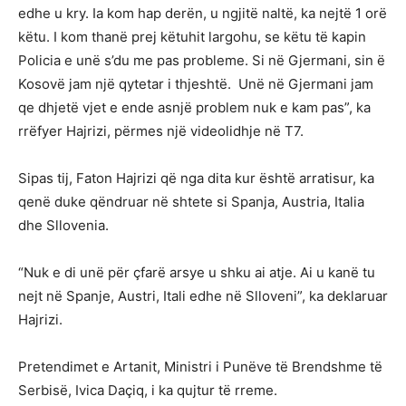
edhe u kry. Ia kom hap derën, u ngjitë naltë, ka nejtë 1 orë
këtu. I kom thanë prej këtuhit largohu, se këtu të kapin
Policia e unë s’du me pas probleme. Si në Gjermani, sin ë
Kosovë jam një qytetar i thjeshtë. Unë në Gjermani jam
qe dhjetë vjet e ende asnjë problem nuk e kam pas”, ka
rrëfyer Hajrizi, përmes një videolidhje në T7.
Sipas tij, Faton Hajrizi që nga dita kur është arratisur, ka
qenë duke qëndruar në shtete si Spanja, Austria, Italia
dhe Sllovenia.
“Nuk e di unë për çfarë arsye u shku ai atje. Ai u kanë tu
nejt në Spanje, Austri, Itali edhe në Slloveni”, ka deklaruar
Hajrizi.
Pretendimet e Artanit, Ministri i Punëve të Brendshme të
Serbisë, Ivica Daçiq, i ka qujtur të rreme.