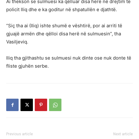
Ai thekson se sulmuesi ka qëlluar disa herë në drejtim të
policit Iliq dhe e ka goditur në shpatullën e djathtë.
“Siç tha ai (Iliq) ishte shumë e vështirë, por ai arriti të
gjuajë armën dhe qëlloi disa herë në sulmuesin”, tha
Vasiljeviq.
Iliq tha gjithashtu se sulmuesi nuk dinte ose nuk donte të
fliste gjuhën serbe.
Previous article
Next article