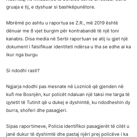
gruaja e tij, e dyshuar si bashkëpunëtore.
Mbrëmë po ashtu u raportua se Z.R., më 2019 është
dënuar me 8 vjet burgim për kontrabandë të një toni
kanabis. Disa media në Serbi raportuan se atij iu gjet një
dokument i falsifikuar identiteti ndërsa u tha se edhe ai ka
ikur nga burgu
Si ndodhi rasti?
Ngjarja ndodhi pas mesnate në Loznicë që gjenden në
kufi me Bosnjën, kur policët ndaluan një taksi me targa të
qytetit të Tutinit që u dukej e dyshimtë, ku ndodheshin dy
burra, shoferi dhe pasagjeri.
Sipas raportimeve, Policia identifikoi pasagjerët të cilët u
janë dukur të dyshimtë dhe pastaj njëri prej policëve i ka