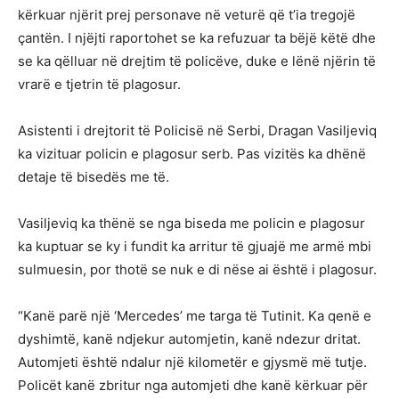
kërkuar njërit prej personave në veturë që t’ia tregojë
çantën. I njëjti raportohet se ka refuzuar ta bëjë këtë dhe
se ka qëlluar në drejtim të policëve, duke e lënë njërin të
vrarë e tjetrin të plagosur.
Asistenti i drejtorit të Policisë në Serbi, Dragan Vasiljeviq
ka vizituar policin e plagosur serb. Pas vizitës ka dhënë
detaje të bisedës me të.
Vasiljeviq ka thënë se nga biseda me policin e plagosur
ka kuptuar se ky i fundit ka arritur të gjuajë me armë mbi
sulmuesin, por thotë se nuk e di nëse ai është i plagosur.
“Kanë parë një ‘Mercedes’ me targa të Tutinit. Ka qenë e
dyshimtë, kanë ndjekur automjetin, kanë ndezur dritat.
Automjeti është ndalur një kilometër e gjysmë më tutje.
Policët kanë zbritur nga automjeti dhe kanë kërkuar për