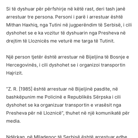
Si të dyshuar për përfshirje në këtë rast, deri tash janë
arrestuar tre persona. Personi i parë i arrestuar është
Mithan Haxhiq, nga Tutini në jugperëndim të Serbisë, i cili
dyshohet se e ka vozitur të dyshuarin nga Presheva në
drejtim të Lloznicës me veturë me targa të Tutinit.
Një person tjetër është arrestuar në Bijeljina të Bosnje e
Hercegovinës, i cili dyshohet se i organizoi transportin
Hajrizit.
“Z. R. [1985] është arrestuar në Bijeljinë pasdite, në
bashkëpunim me Policinë e Republikës Sërpska i cili
dyshohet se ka organizuar transportin e vrasësit nga
Presheva për në Lloznicë”, thuhet në një komunikatë për
media.
Ndërkaq, në Mlladenoc të Serbisë është arrestuar edhe