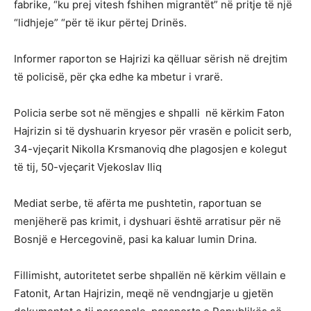
fabrike, “ku prej vitesh fshihen migrantët” në pritje të një
“lidhjeje” “për të ikur përtej Drinës.
Informer raporton se Hajrizi ka qëlluar sërish në drejtim
të policisë, për çka edhe ka mbetur i vrarë.
Policia serbe sot në mëngjes e shpalli në kërkim Faton
Hajrizin si të dyshuarin kryesor për vrasën e policit serb,
34-vjeçarit Nikolla Krsmanoviq dhe plagosjen e kolegut
të tij, 50-vjeçarit Vjekoslav Iliq
Mediat serbe, të afërta me pushtetin, raportuan se
menjëherë pas krimit, i dyshuari është arratisur për në
Bosnjë e Hercegovinë, pasi ka kaluar lumin Drina.
Fillimisht, autoritetet serbe shpallën në kërkim vëllain e
Fatonit, Artan Hajrizin, meqë në vendngjarje u gjetën