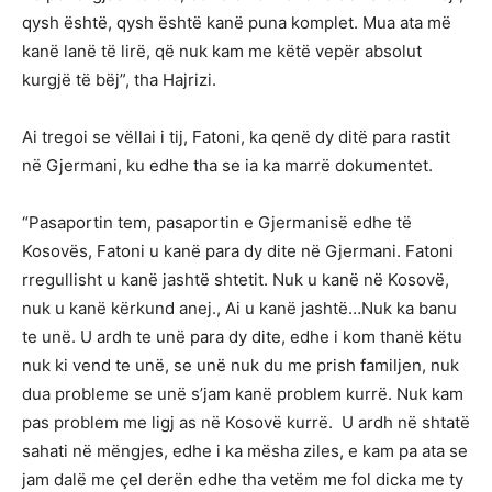
qysh është, qysh është kanë puna komplet. Mua ata më
kanë lanë të lirë, që nuk kam me këtë vepër absolut
kurgjë të bëj”, tha Hajrizi.
Ai tregoi se vëllai i tij, Fatoni, ka qenë dy ditë para rastit
në Gjermani, ku edhe tha se ia ka marrë dokumentet.
“Pasaportin tem, pasaportin e Gjermanisë edhe të
Kosovës, Fatoni u kanë para dy dite në Gjermani. Fatoni
rregullisht u kanë jashtë shtetit. Nuk u kanë në Kosovë,
nuk u kanë kërkund anej., Ai u kanë jashtë…Nuk ka banu
te unë. U ardh te unë para dy dite, edhe i kom thanë këtu
nuk ki vend te unë, se unë nuk du me prish familjen, nuk
dua probleme se unë s’jam kanë problem kurrë. Nuk kam
pas problem me ligj as në Kosovë kurrë. U ardh në shtatë
sahati në mëngjes, edhe i ka mësha ziles, e kam pa ata se
jam dalë me çel derën edhe tha vetëm me fol dicka me ty