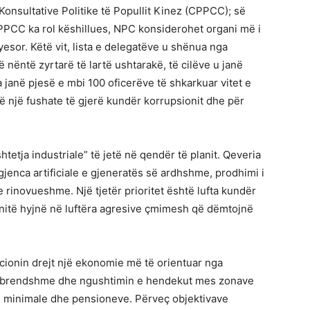
onsultative Politike të Popullit Kinez (CPPCC); së
PPCC ka rol këshillues, NPC konsiderohet organi më i
yesor. Këtë vit, lista e delegatëve u shënua nga
nëntë zyrtarë të lartë ushtarakë, të cilëve u janë
 janë pjesë e mbi 100 oficerëve të shkarkuar vitet e
të një fushate të gjerë kundër korrupsionit dhe për
etja industriale” të jetë në qendër të planit. Qeveria
igjenca artificiale e gjeneratës së ardhshme, prodhimi i
rinovueshme. Një tjetër prioritet është lufta kundër
anitë hyjnë në luftëra agresive çmimesh që dëmtojnë
zicionin drejt një ekonomie më të orientuar nga
së brendshme dhe ngushtimin e hendekut mes zonave
e minimale dhe pensioneve. Përveç objektivave