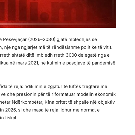
5-të Pesëvjeçar (2026–2030) gjatë mbledhjes së
një nga ngjarjet më të rëndësishme politike të vitit.
 rreth shtatë ditë, mbledh rreth 3000 delegatë nga e
ublikua në mars 2021, në kulmin e pasojave të pandemisë
da të reja: ndikimin e zgjatur të luftës tregtare me
ëve dhe presionin për të riformatuar modelin ekonomik
netar Ndërkombëtar, Kina pritet të shpallë një objektiv
itin 2026, si dhe masa të reja lidhur me normat e
n fiskal.