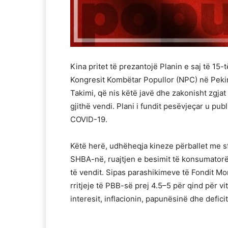
Kina pritet të prezantojë Planin e saj të 1
Kongresit Kombëtar Popullor (NPC) në Pekin, 
Takimi, që nis këtë javë dhe zakonisht zgjat
gjithë vendi. Plani i fundit pesëvjeçar u p
COVID-19.
Këtë herë, udhëheqja kineze përballet me sfi
SHBA-në, ruajtjen e besimit të konsumator
të vendit. Sipas parashikimeve të Fondit Mo
rritjeje të PBB-së prej 4.5–5 për qind për v
interesit, inflacionin, papunësinë dhe deficiti