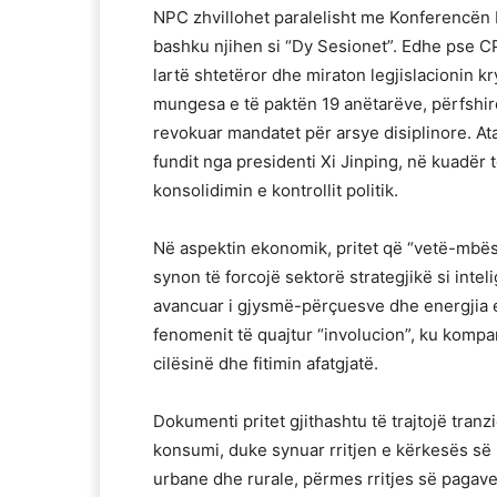
NPC zhvillohet paralelisht me Konferencën K
bashku njihen si “Dy Sesionet”. Edhe pse C
lartë shtetëror dhe miraton legjislacionin kr
mungesa e të paktën 19 anëtarëve, përfshirë 
revokuar mandatet për arsye disiplinore. Ata
fundit nga presidenti Xi Jinping, në kuadër 
konsolidimin e kontrollit politik.
Në aspektin ekonomik, pritet që “vetë-mbësht
synon të forcojë sektorë strategjikë si intel
avancuar i gjysmë-përçuesve dhe energjia e 
fenomenit të quajtur “involucion”, ku komp
cilësinë dhe fitimin afatgjatë.
Dokumenti pritet gjithashtu të trajtojë tran
konsumi, duke synuar rritjen e kërkesës 
urbane dhe rurale, përmes rritjes së pagav