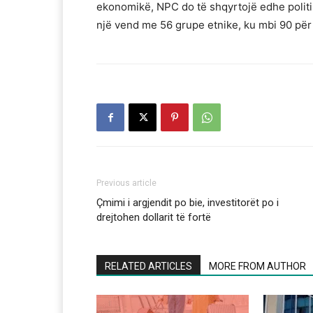
ekonomikë, NPC do të shqyrtojë edhe politika 
një vend me 56 grupe etnike, ku mbi 90 për 
Previous article
Çmimi i argjendit po bie, investitorët po i
drejtohen dollarit të fortë
RELATED ARTICLES
MORE FROM AUTHOR