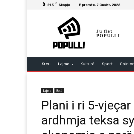
C
21.3
Skopje
E premte, 7 Gusht, 2026
Ju flet
POPULLI
Kreu
Lajme
Kulturë
Sport
Opinio
Lajme
Botë
Plani i ri 5-vjeçar
ardhmja teksa s