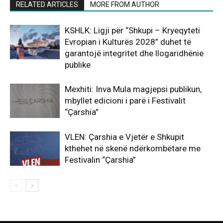
RELATED ARTICLES
MORE FROM AUTHOR
KSHLK: Ligji për “Shkupi – Kryeqyteti
Evropian i Kulturës 2028” duhet të
garantojë integritet dhe llogaridhënie
publike
Mexhiti: Inva Mula magjepsi publikun,
mbyllet edicioni i parë i Festivalit
“Çarshia”
VLEN: Çarshia e Vjetër e Shkupit
kthehet në skenë ndërkombëtare me
Festivalin “Çarshia”