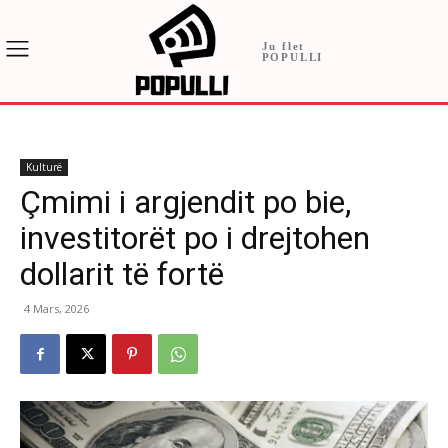
Ju flet
POPULLI
Kulturë
Çmimi i argjendit po bie,
investitorët po i drejtohen
dollarit të fortë
4 Mars, 2026