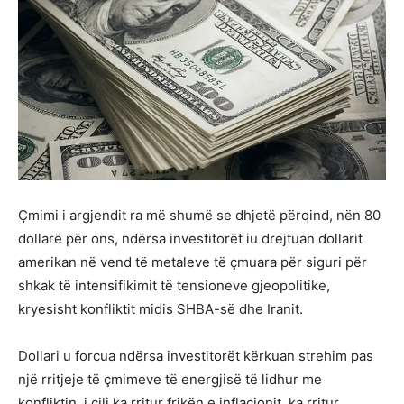
Çmimi i argjendit ra më shumë se dhjetë përqind, nën 80
dollarë për ons, ndërsa investitorët iu drejtuan dollarit
amerikan në vend të metaleve të çmuara për siguri për
shkak të intensifikimit të tensioneve gjeopolitike,
kryesisht konfliktit midis SHBA-së dhe Iranit.
Dollari u forcua ndërsa investitorët kërkuan strehim pas
një rritjeje të çmimeve të energjisë të lidhur me
konfliktin, i cili ka rritur frikën e inflacionit, ka rritur