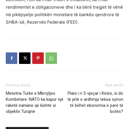
rendimentet e obligacioneve dhe i ka bërë tregjet të vënë
në pikëpyetje politikën monetare të bankës qendrore të
SHBA-së, Rezervës Federale (FED).
Previous article
Next article
Ministria Turke e Mbrojtjes
Plani i ri 5-vjeçar i Kinës, si do
Kombëtare: NATO ka kapur një
të jetë e ardhmja teksa synon
raketë iraniane që kishte si
të bëhet ekonomia e parë të
objektiv Turqinë
botës?