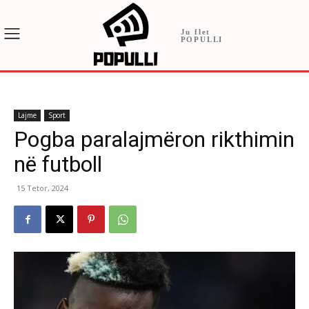
Ju flet
POPULLI
Lajme
Sport
Pogba paralajmëron rikthimin
në futboll
15 Tetor, 2024