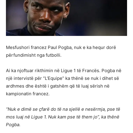
Mesfushori francez Paul Pogba, nuk e ka hequr dorë
përfundimisht nga futbolli.
Ai ka njoftuar rikthimin në Ligue 1 të Francës. Pogba në
një intervistë për “L‘Equipe” ka thënë se nuk i dihet së
ardhmes dhe është i gatshëm që të luaj sërish në
kampionatin francez.
“Nuk e dimë se çfarë do të na sjellë e nesërmja, pse të
mos luaj në Ligue 1. Nuk kam pse të them jo”, ka thënë
Pogba.