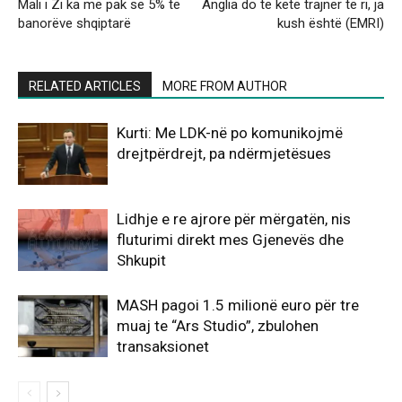
Mali i Zi ka më pak se 5% të
Anglia do të ketë trajner të ri, ja
banorëve shqiptarë
kush është (EMRI)
RELATED ARTICLES
MORE FROM AUTHOR
Kurti: Me LDK-në po komunikojmë
drejtpërdrejt, pa ndërmjetësues
Lidhje e re ajrore për mërgatën, nis
fluturimi direkt mes Gjenevës dhe
Shkupit
MASH pagoi 1.5 milionë euro për tre
muaj te “Ars Studio”, zbulohen
transaksionet