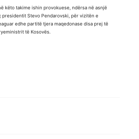
në këto takime ishin provokuese, ndërsa në asnjë
residentit Stevo Pendarovski, për vizitën e
reaguar edhe partitë tjera maqedonase disa prej të
ryeministrit të Kosovës.