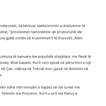
ndarovski, ka kërkuar sanksionimin e drejtuesve të
thënë, “provokimet nacionaliste që propozojnë ide
ra gjatë vizitës së kryeministrit të Kosovës, Albin
 komuna të banuara me popullatë shqiptare, me ftesë të
Tetovës, Bilal Kasami. Kurti mori pjesë në përurimin e një
në Çair, ndërsa në Tetovë mori pjesë në lëshimin në
s.
folën edhe mbi nevojën e hapjes së një tuneli me
te Tetovën me Prizrenin. Kurti u prit me flamuj e