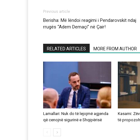
Previous article
Berisha: Më lëndoi reagimi i Pendarovskit ndaj
rrugës “Adem Demaçi” në Çair!
RELATED ARTICLES
MORE FROM AUTHOR
Lamallari: Nuk do të lejojmë agjenda
Kasami: Zëve
që cenojnë sigurinë e Shqipërisë
të propozohe