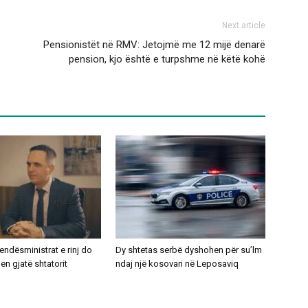
Next article
Pensionistët në RMV: Jetojmë me 12 mijë denarë
pension, kjo është e turpshme në këtë kohë
ndësministrat e rinj do
Dy shtetas serbë dyshohen për su’lm
n gjatë shtatorit
ndaj një kosovari në Leposaviq