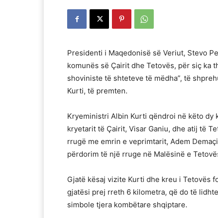
Presidenti i Maqedonisë së Veriut, Stevo Pe
komunës së Çairit dhe Tetovës, për siç ka 
shoviniste të shteteve të mëdha”, të shprehu
Kurti, të premten.
Kryeministri Albin Kurti qëndroi në këto dy
kryetarit të Çairit, Visar Ganiu, dhe atij të 
rrugë me emrin e veprimtarit, Adem Demaçi 
përdorim të një rruge në Malësinë e Tetovë
Gjatë kësaj vizite Kurti dhe kreu i Tetovës 
gjatësi prej rreth 6 kilometra, që do të lidh
simbole tjera kombëtare shqiptare.