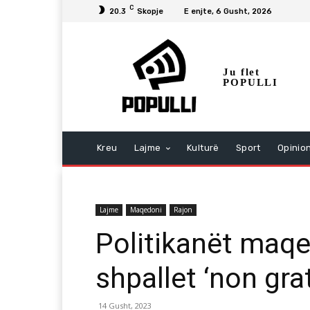
C
20.3
Skopje
E enjte, 6 Gusht, 2026
Ju flet
POPULLI
Kreu
Lajme
Kulturë
Sport
Opinio
Lajme
Maqedoni
Rajon
Politikanët maqe
shpallet ‘non gra
14 Gusht, 2023