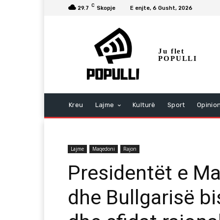
C
29.7
Skopje
E enjte, 6 Gusht, 2026
Ju flet
POPULLI
Kreu
Lajme
Kulturë
Sport
Opinio
Lajme
Maqedoni
Rajon
Presidentët e Ma
dhe Bullgarisë b