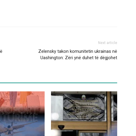
Next article
të
Zelensky takon komunitetin ukrainas në
Uashington: Zëri ynë duhet të dëgjohet