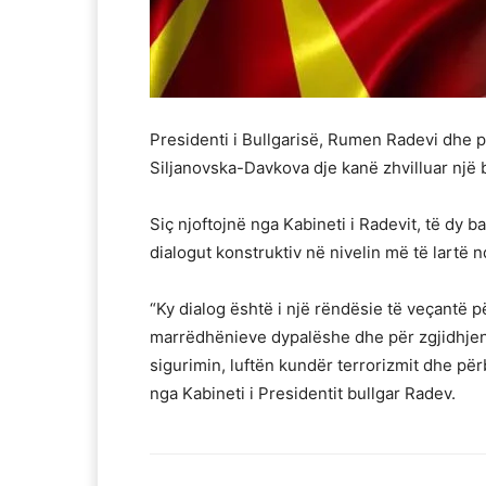
Presidenti i Bullgarisë, Rumen Radevi dhe 
Siljanovska-Davkova dje kanë zhvilluar një 
Siç njoftojnë nga Kabineti i Radevit, të dy
dialogut konstruktiv në nivelin më të lartë
“Ky dialog është i një rëndësie të veçantë pë
marrëdhënieve dypalëshe dhe për zgjidhjen 
sigurimin, luftën kundër terrorizmit dhe për
nga Kabineti i Presidentit bullgar Radev.