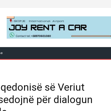
ne
qedonisë së Veriut
isedojnë për dialogun