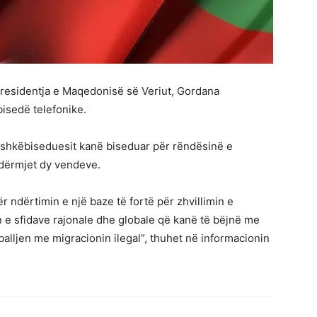
presidentja e Maqedonisë së Veriut, Gordana
bisedë telefonike.
 bashkëbiseduesit kanë biseduar për rëndësinë e
 ndërmjet dy vendeve.
r ndërtimin e një baze të fortë për zhvillimin e
e sfidave rajonale dhe globale që kanë të bëjnë me
balljen me migracionin ilegal”, thuhet në informacionin