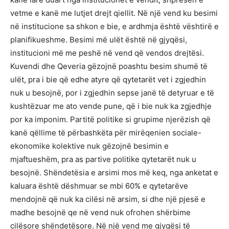
vetme e kanë me lutjet drejt qiellit. Në një vend ku besimi
në institucione sa shkon e bie, e ardhmja është vështirë e
planifikueshme. Besimi më ulët është në gjyqësi,
institucioni më me peshë në vend që vendos drejtësi.
Kuvendi dhe Qeveria gëzojnë poashtu besim shumë të
ulët, pra i bie që edhe atyre që qytetarët vet i zgjedhin
nuk u besojnë, por i zgjedhin sepse janë të detyruar e të
kushtëzuar me ato vende pune, që i bie nuk ka zgjedhje
por ka imponim. Partitë politike si grupime njerëzish që
kanë qëllime të përbashkëta për mirëqenien sociale-
ekonomike kolektive nuk gëzojnë besimin e
mjaftueshëm, pra as partive politike qytetarët nuk u
besojnë. Shëndetësia e arsimi mos më keq, nga anketat e
kaluara është dëshmuar se mbi 60% e qytetarëve
mendojnë që nuk ka cilësi në arsim, si dhe një pjesë e
madhe besojnë qe në vend nuk ofrohen shërbime
cilësore shëndetësore. Në një vend me gjyqësi të