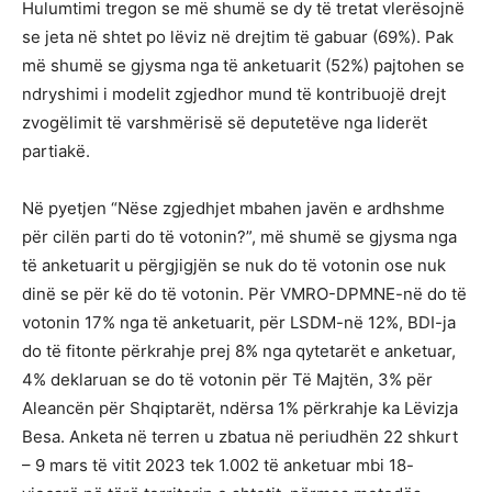
Hulumtimi tregon se më shumë se dy të tretat vlerësojnë
se jeta në shtet po lëviz në drejtim të gabuar (69%). Pak
më shumë se gjysma nga të anketuarit (52%) pajtohen se
ndryshimi i modelit zgjedhor mund të kontribuojë drejt
zvogëlimit të varshmërisë së deputetëve nga liderët
partiakë.
Në pyetjen “Nëse zgjedhjet mbahen javën e ardhshme
për cilën parti do të votonin?”, më shumë se gjysma nga
të anketuarit u përgjigjën se nuk do të votonin ose nuk
dinë se për kë do të votonin. Për VMRO-DPMNE-në do të
votonin 17% nga të anketuarit, për LSDM-në 12%, BDI-ja
do të fitonte përkrahje prej 8% nga qytetarët e anketuar,
4% deklaruan se do të votonin për Të Majtën, 3% për
Aleancën për Shqiptarët, ndërsa 1% përkrahje ka Lëvizja
Besa. Anketa në terren u zbatua në periudhën 22 shkurt
– 9 mars të vitit 2023 tek 1.002 të anketuar mbi 18-