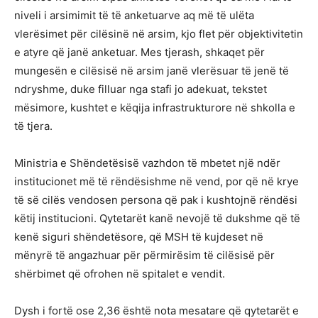
niveli i arsimimit të të anketuarve aq më të ulëta
vlerësimet për cilësinë në arsim, kjo flet për objektivitetin
e atyre që janë anketuar. Mes tjerash, shkaqet për
mungesën e cilësisë në arsim janë vlerësuar të jenë të
ndryshme, duke filluar nga stafi jo adekuat, tekstet
mësimore, kushtet e këqija infrastrukturore në shkolla e
të tjera.
Ministria e Shëndetësisë vazhdon të mbetet një ndër
institucionet më të rëndësishme në vend, por që në krye
të së cilës vendosen persona që pak i kushtojnë rëndësi
këtij institucioni. Qytetarët kanë nevojë të dukshme që të
kenë siguri shëndetësore, që MSH të kujdeset në
mënyrë të angazhuar për përmirësim të cilësisë për
shërbimet që ofrohen në spitalet e vendit.
Dysh i fortë ose 2,36 është nota mesatare që qytetarët e