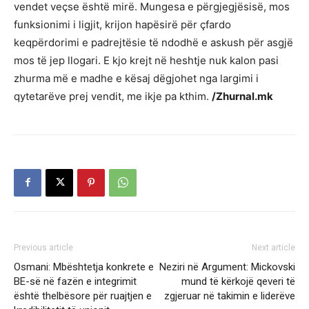
vendet veçse është mirë. Mungesa e përgjegjësisë, mos
funksionimi i ligjit, krijon hapësirë për çfardo
keqpërdorimi e padrejtësie të ndodhë e askush për asgjë
mos të jep llogari. E kjo krejt në heshtje nuk kalon pasi
zhurma më e madhe e kësaj dëgjohet nga largimi i
qytetarëve prej vendit, me ikje pa kthim.
/Zhurnal.mk
Previous article
Next article
Osmani: Mbështetja konkrete e
Neziri në Argument: Mickovski
BE-së në fazën e integrimit
mund të kërkojë qeveri të
është thelbësore për ruajtjen e
zgjeruar në takimin e liderëve