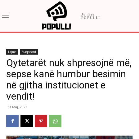
Ju flet
POPULLI
Lajme
Maqedoni
Qytetarët nuk shpresojnë më,
sepse kanë humbur besimin
në gjitha institucionet e
vendit!
31 Maj, 2023