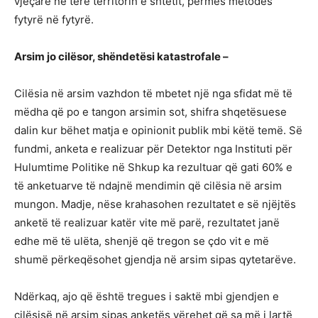
vjeçarë në tërë territorin e shtetit, përmes metodës
fytyrë në fytyrë.
Arsim jo cilësor, shëndetësi katastrofale –
Cilësia në arsim vazhdon të mbetet një nga sfidat më të
mëdha që po e tangon arsimin sot, shifra shqetësuese
dalin kur bëhet matja e opinionit publik mbi këtë temë. Së
fundmi, anketa e realizuar për Detektor nga Instituti për
Hulumtime Politike në Shkup ka rezultuar që gati 60% e
të anketuarve të ndajnë mendimin që cilësia në arsim
mungon. Madje, nëse krahasohen rezultatet e së njëjtës
anketë të realizuar katër vite më parë, rezultatet janë
edhe më të ulëta, shenjë që tregon se çdo vit e më
shumë përkeqësohet gjendja në arsim sipas qytetarëve.
Ndërkaq, ajo që është tregues i saktë mbi gjendjen e
cilësisë në arsim sipas anketës vërehet që sa më i lartë