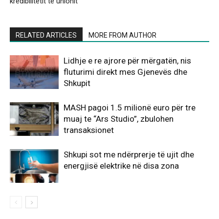
kredibilitetit të unionit
RELATED ARTICLES
MORE FROM AUTHOR
Lidhje e re ajrore për mërgatën, nis
fluturimi direkt mes Gjenevës dhe
Shkupit
MASH pagoi 1.5 milionë euro për tre
muaj te “Ars Studio”, zbulohen
transaksionet
Shkupi sot me ndërprerje të ujit dhe
energjisë elektrike në disa zona