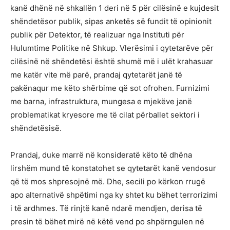
kanë dhënë në shkallën 1 deri në 5 për cilësinë e kujdesit
shëndetësor publik, sipas anketës së fundit të opinionit
publik për Detektor, të realizuar nga Instituti për
Hulumtime Politike në Shkup. Vlerësimi i qytetarëve për
cilësinë në shëndetësi është shumë më i ulët krahasuar
me katër vite më parë, prandaj qytetarët janë të
pakënaqur me këto shërbime që sot ofrohen. Furnizimi
me barna, infrastruktura, mungesa e mjekëve janë
problematikat kryesore me të cilat përballet sektori i
shëndetësisë.
Prandaj, duke marrë në konsideratë këto të dhëna
lirshëm mund të konstatohet se qytetarët kanë vendosur
që të mos shpresojnë më. Dhe, secili po kërkon rrugë
apo alternativë shpëtimi nga ky shtet ku bëhet terrorizimi
i të ardhmes. Të rinjtë kanë ndarë mendjen, derisa të
presin të bëhet mirë në këtë vend po shpërngulen në