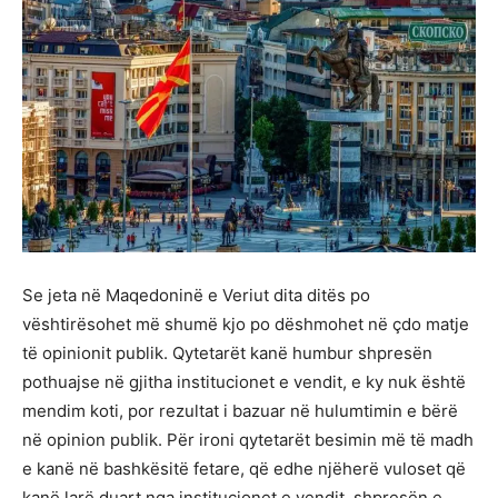
Se jeta në Maqedoninë e Veriut dita ditës po
vështirësohet më shumë kjo po dëshmohet në çdo matje
të opinionit publik. Qytetarët kanë humbur shpresën
pothuajse në gjitha institucionet e vendit, e ky nuk është
mendim koti, por rezultat i bazuar në hulumtimin e bërë
në opinion publik. Për ironi qytetarët besimin më të madh
e kanë në bashkësitë fetare, që edhe njëherë vuloset që
kanë larë duart nga institucionet e vendit, shpresën e