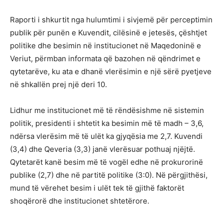
Raporti i shkurtit nga hulumtimi i sivjemë për perceptimin
publik për punën e Kuvendit, cilësinë e jetesës, çështjet
politike dhe besimin në institucionet në Maqedoninë e
Veriut, përmban informata që bazohen në qëndrimet e
qytetarëve, ku ata e dhanë vlerësimin e një sërë pyetjeve
në shkallën prej një deri 10.
Lidhur me institucionet më të rëndësishme në sistemin
politik, presidenti i shtetit ka besimin më të madh – 3,6,
ndërsa vlerësim më të ulët ka gjyqësia me 2,7. Kuvendi
(3,4) dhe Qeveria (3,3) janë vlerësuar pothuaj njëjtë.
Qytetarët kanë besim më të vogël edhe në prokurorinë
publike (2,7) dhe në partitë politike (3:0). Në përgjithësi,
mund të vërehet besim i ulët tek të gjithë faktorët
shoqërorë dhe institucionet shtetërore.