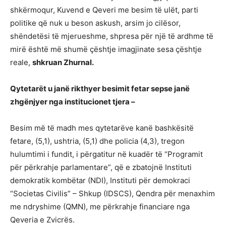
shkërmoqur, Kuvend e Qeveri me besim të ulët, parti
politike që nuk u beson askush, arsim jo cilësor,
shëndetësi të mjerueshme, shpresa për një të ardhme të
mirë është më shumë çështje imagjinate sesa çështje
reale,
shkruan Zhurnal.
Qytetarët u janë rikthyer besimit fetar sepse janë
zhgënjyer nga institucionet tjera –
Besim më të madh mes qytetarëve kanë bashkësitë
fetare, (5,1), ushtria, (5,1) dhe policia (4,3), tregon
hulumtimi i fundit, i përgatitur në kuadër të “Programit
për përkrahje parlamentare”, që e zbatojnë Instituti
demokratik kombëtar (NDI), Instituti për demokraci
“Societas Civilis” – Shkup (IDSCS), Qendra për menaxhim
me ndryshime (QMN), me përkrahje financiare nga
Qeveria e Zvicrës.