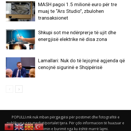
MASH pagoi 1.5 milionë euro për tre
muaj te “Ars Studio”, zbulohen
transaksionet
Shkupi sot me ndërprerje të ujit dhe
energjisë elektrike në disa zona
Lamallari: Nuk do të lejojmë agjenda që
cenojnë sigurinë e Shqipërisë
POPULLI.mk nuk mban përgjegjësi për postimet dhe fotografitë e
publikuara nga mediat/portalet tjera. Për çdo informacion të huazuar e
keni edhe citimin e burimit nga ku është marrë lajmi.