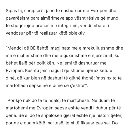
Sipas tij, shqiptarët janë të dashuruar me Evropën dhe,
pavarësisht paralajmërimeve apo vështirësive që mund
të shoqërojnë procesin e integrimit, vendi mbetet i
vendosur për të realizuar këtë objektiv.
“Mendoj që BE është imagjinata më e mrekullueshme dhe
më e mahnitshme dhe më e guximshme e njerëzimit, kur
bëhet fjalë për politikën. Ne jemi të dashuruar me
Evropën. Kështu jam i sigurt që shumë njerëz këtu e
dinë, që kur bien në dashuri të gjithë thonë: ‘mos nxito të
martohesh sepse ne e dimë se ç’është’”.
“Por kjo nuk do të të ndaloj të martohesh. Ne duam të
martohemi me Evropën sepse është vendi i duhur për të
qenë. Se si do të shpalosen gjërat është një histori tjetër,
por ne e duam këtë martesë, jemi të fiksuar pas saj. Do