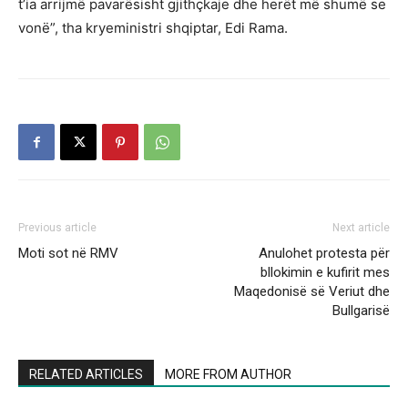
t’ia arrijmë pavarësisht gjithçkaje dhe herët më shumë se
vonë”, tha kryeministri shqiptar, Edi Rama.
Previous article
Next article
Moti sot në RMV
Anulohet protesta për
bllokimin e kufirit mes
Maqedonisë së Veriut dhe
Bullgarisë
RELATED ARTICLES
MORE FROM AUTHOR