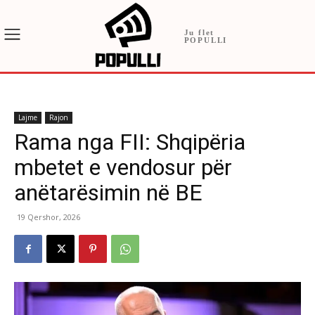
Ju flet
POPULLI
Lajme
Rajon
Rama nga FII: Shqipëria
mbetet e vendosur për
anëtarësimin në BE
19 Qershor, 2026