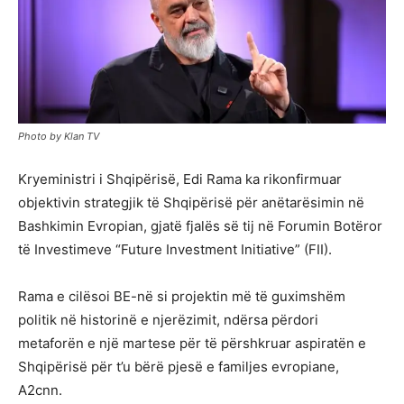
Photo by Klan TV
Kryeministri i Shqipërisë, Edi Rama ka rikonfirmuar
objektivin strategjik të Shqipërisë për anëtarësimin në
Bashkimin Evropian, gjatë fjalës së tij në Forumin Botëror
të Investimeve “Future Investment Initiative” (FII).
Rama e cilësoi BE-në si projektin më të guximshëm
politik në historinë e njerëzimit, ndërsa përdori
metaforën e një martese për të përshkruar aspiratën e
Shqipërisë për t’u bërë pjesë e familjes evropiane,
A2cnn.