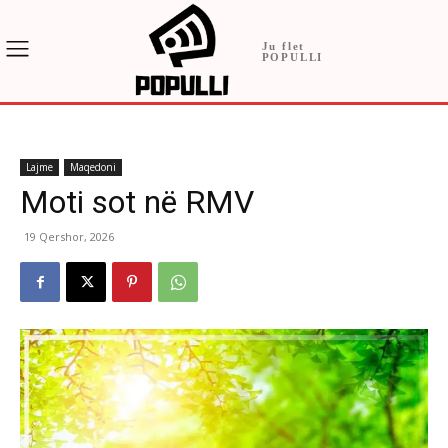
Ju flet
POPULLI
Lajme
Maqedoni
Moti sot në RMV
19 Qershor, 2026