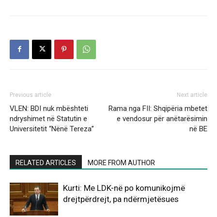
Previous article
Next article
VLEN: BDI nuk mbështeti
Rama nga FII: Shqipëria mbetet
ndryshimet në Statutin e
e vendosur për anëtarësimin
Universitetit “Nënë Tereza”
në BE
RELATED ARTICLES
MORE FROM AUTHOR
Kurti: Me LDK-në po komunikojmë
drejtpërdrejt, pa ndërmjetësues