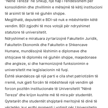
“Nënë Tereza” në Shkup, një hap i rëndësishëm për
konsolidimin dhe zhvillimin e mëtejmë të këtij institucioni
të arsimit të lartë në gjuhën shqipe.
Megjithatë, deputetët e BDI-së nuk e mbështetën këtë
vendim. BDI zgjodhi të mos votojë për ndryshimet
statutore të universitetit.
Ndryshimet e miratuara zyrtarizojnë Fakultetin Juridik,
Fakultetin Ekonomik dhe Fakultetin e Shkencave
Humane, mundësojnë lëshimin e diplomave dhe
shtojcave të diplomës në gjuhën shqipe, maqedonase
dhe angleze, si dhe harmonizojnë funksionimin e
universitetit me legjislacionin në fuqi.
Është skandaloze që një parti e cila shet patriotizëm të
rremë, nuk gjeti forcën të mbështesë një vendim që
forcon pozitën institucionale të Universitetit “Nënë
Tereza” dhe krijon kushte më të mira për studentët.
Qytetarët dhe studentët shqiptarë meritojnë të dinë të
vërtetën: kur erdhi momenti i votimit për Universitetin