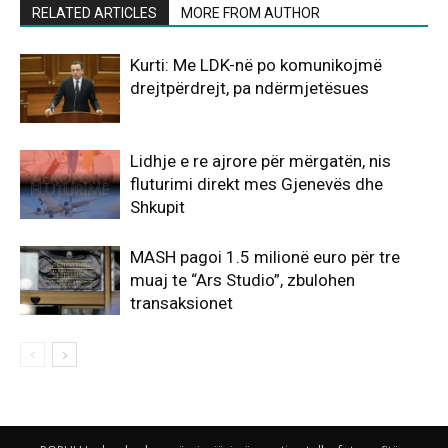
RELATED ARTICLES
MORE FROM AUTHOR
Kurti: Me LDK-në po komunikojmë
drejtpërdrejt, pa ndërmjetësues
Lidhje e re ajrore për mërgatën, nis
fluturimi direkt mes Gjenevës dhe
Shkupit
MASH pagoi 1.5 milionë euro për tre
muaj te “Ars Studio”, zbulohen
transaksionet