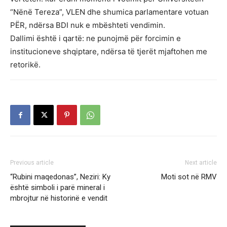
“Nënë Tereza”, VLEN dhe shumica parlamentare votuan
PËR, ndërsa BDI nuk e mbështeti vendimin.
Dallimi është i qartë: ne punojmë për forcimin e
institucioneve shqiptare, ndërsa të tjerët mjaftohen me
retorikë.
Previous article
Next article
“Rubini maqedonas”, Neziri: Ky
Moti sot në RMV
është simboli i parë mineral i
mbrojtur në historinë e vendit