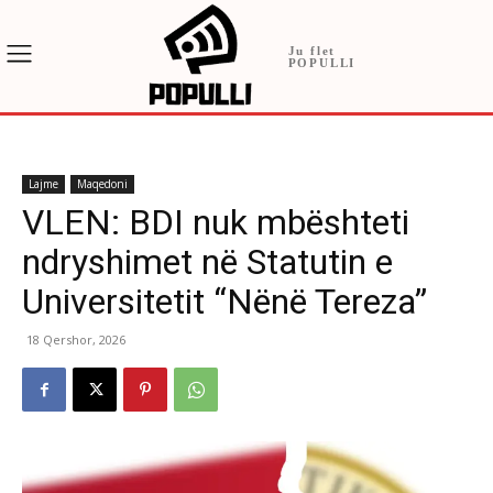
Ju flet
POPULLI
Lajme
Maqedoni
VLEN: BDI nuk mbështeti
ndryshimet në Statutin e
Universitetit “Nënë Tereza”
18 Qershor, 2026