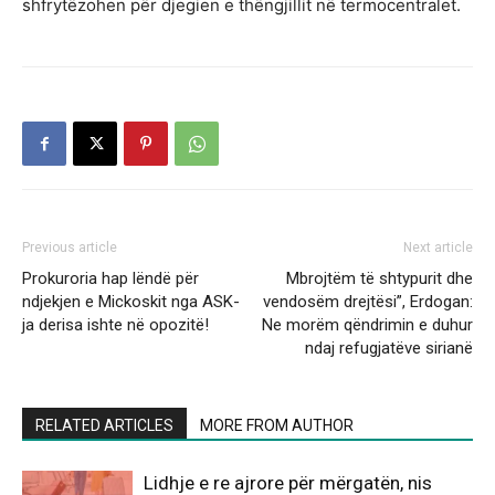
shfrytëzohen për djegien e thëngjillit në termocentralet.
Previous article
Next article
Prokuroria hap lëndë për
Mbrojtëm të shtypurit dhe
ndjekjen e Mickoskit nga ASK-
vendosëm drejtësi”, Erdogan:
ja derisa ishte në opozitë!
Ne morëm qëndrimin e duhur
ndaj refugjatëve sirianë
RELATED ARTICLES
MORE FROM AUTHOR
Lidhje e re ajrore për mërgatën, nis