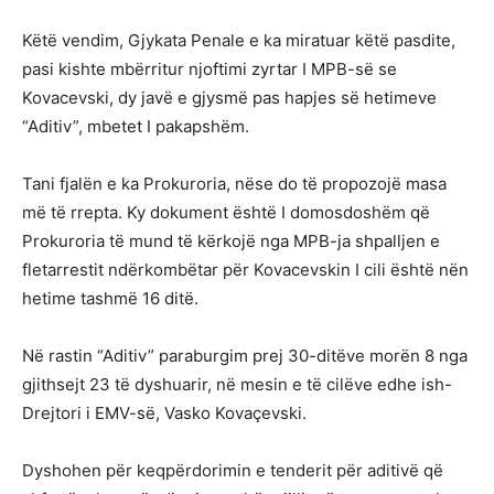
Këtë vendim, Gjykata Penale e ka miratuar këtë pasdite,
pasi kishte mbërritur njoftimi zyrtar I MPB-së se
Kovacevski, dy javë e gjysmë pas hapjes së hetimeve
“Aditiv”, mbetet I pakapshëm.
Tani fjalën e ka Prokuroria, nëse do të propozojë masa
më të rrepta. Ky dokument është I domosdoshëm që
Prokuroria të mund të kërkojë nga MPB-ja shpalljen e
fletarrestit ndërkombëtar për Kovacevskin I cili është nën
hetime tashmë 16 ditë.
Në rastin “Aditiv” paraburgim prej 30-ditëve morën 8 nga
gjithsejt 23 të dyshuarir, në mesin e të cilëve edhe ish-
Drejtori i EMV-së, Vasko Kovaçevski.
Dyshohen për keqpërdorimin e tenderit për aditivë që