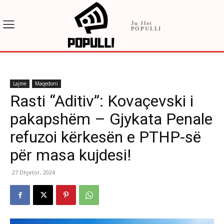
Ju flet
POPULLI
Lajme
Maqedoni
Rasti “Aditiv”: Kovaçevski i
pakapshëm – Gjykata Penale
refuzoi kërkesën e PTHP-së
për masa kujdesi!
27 Dhjetor, 2024