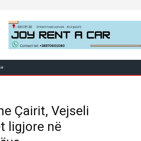
ne
e Çairit, Vejseli
 ligjore në