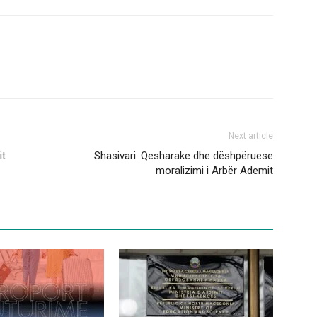
Next article
it
Shasivari: Qesharake dhe dëshpëruese
moralizimi i Arbër Ademit