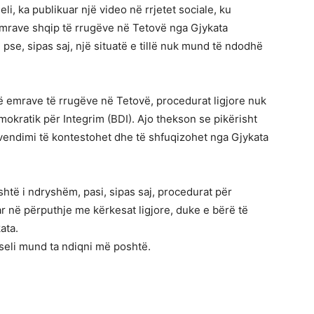
li, ka publikuar një video në rrjetet sociale, ku
emrave shqip të rrugëve në Tetovë nga Gjykata
pse, sipas saj, një situatë e tillë nuk mund të ndodhë
 të emrave të rrugëve në Tetovë, procedurat ligjore nuk
okratik për Integrim (BDI). Ajo thekson se pikërisht
endimi të kontestohet dhe të shfuqizohet nga Gjykata
është i ndryshëm, pasi, sipas saj, procedurat për
r në përputhje me kërkesat ligjore, duke e bërë të
ata.
jseli mund ta ndiqni më poshtë.