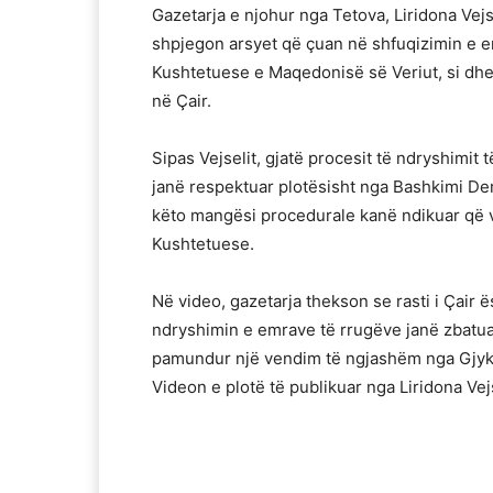
Gazetarja e njohur nga Tetova, Liridona Vejse
shpjegon arsyet që çuan në shfuqizimin e 
Kushtetuese e Maqedonisë së Veriut, si dhe 
në Çair.
Sipas Vejselit, gjatë procesit të ndryshimit
janë respektuar plotësisht nga Bashkimi Dem
këto mangësi procedurale kanë ndikuar që v
Kushtetuese.
Në video, gazetarja thekson se rasti i Çair 
ndryshimin e emrave të rrugëve janë zbatua
pamundur një vendim të ngjashëm nga Gjyk
Videon e plotë të publikuar nga Liridona Ve