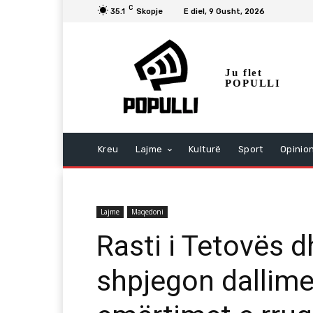
C
35.1
Skopje
E diel, 9 Gusht, 2026
Ju flet
POPULLI
Kreu
Lajme
Kulturë
Sport
Opinio
Lajme
Maqedoni
Rasti i Tetovës dh
shpjegon dallimet