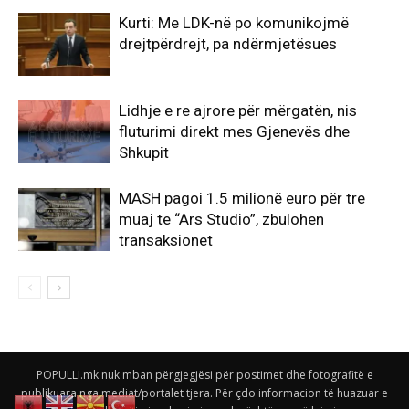
Kurti: Me LDK-në po komunikojmë
drejtpërdrejt, pa ndërmjetësues
Lidhje e re ajrore për mërgatën, nis
fluturimi direkt mes Gjenevës dhe
Shkupit
MASH pagoi 1.5 milionë euro për tre
muaj te “Ars Studio”, zbulohen
transaksionet
POPULLI.mk nuk mban përgjegjësi për postimet dhe fotografitë e
publikuara nga mediat/portalet tjera. Për çdo informacion të huazuar e