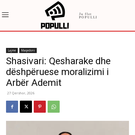
Ju flet
POPULLI
Lajme
Maqedoni
Shasivari: Qesharake dhe
dëshpëruese moralizimi i
Arbër Ademit
27 Qershor, 2026