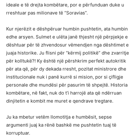
ideale e të drejta kombëtare, por e përfunduan duke u
rreshtuar pas milionave të “Soravias”.
Kur njerëzit e dëshpëruar humbin pushtetin, ata humbin
edhe arsyen. Sulmet e ulëta janë thjesht një përpjekje e
dështuar për të zhvendosur vëmendjen nga dështimet e
juaja historike. Ju flisni për “kërmij politikë” dhe zvarritje
për kolltukë?! Ky është një përshkrim perfekt autokritik
për ata që, për dy dekada rresht, pozitat ministrore dhe
institucionale nuk i panë kurrë si mision, por si çifligje
personale dhe mundësi për pasurim të shpejtë. Historia
kombëtare, në fakt, nuk do t’i harrojë ata që ndërruan
dinjitetin e kombit me muret e qendrave tregtare.
Ju ka mbetur vetëm llomotitja e humbësit, sepse
argumenti juaj ka rënë bashkë me pushtetin tuaj të
korruptuar.