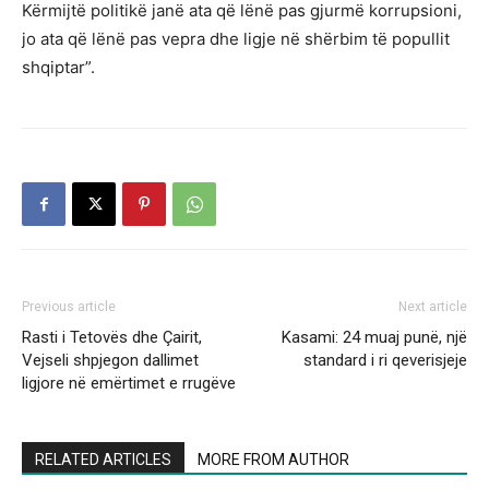
Kërmijtë politikë janë ata që lënë pas gjurmë korrupsioni,
jo ata që lënë pas vepra dhe ligje në shërbim të popullit
shqiptar”.
Previous article
Next article
Rasti i Tetovës dhe Çairit,
Kasami: 24 muaj punë, një
Vejseli shpjegon dallimet
standard i ri qeverisjeje
ligjore në emërtimet e rrugëve
RELATED ARTICLES
MORE FROM AUTHOR