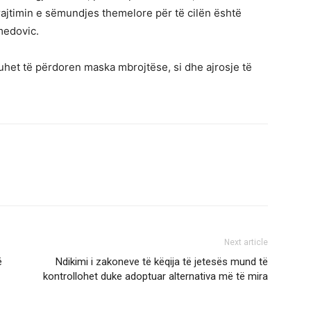
trajtimin e sëmundjes themelore për të cilën është
medovic.
uhet të përdoren maska ​​mbrojtëse, si dhe ajrosje të
Next article
ë
Ndikimi i zakoneve të këqija të jetesës mund të
kontrollohet duke adoptuar alternativa më të mira