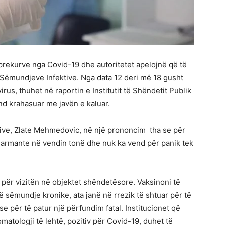
 prekurve nga Covid-19 dhe autoritetet apelojnë që të
Sëmundjeve Infektive. Nga data 12 deri më 18 gusht
irus, thuhet në raportin e Institutit të Shëndetit Publik
ind krahasuar me javën e kaluar.
ive, Zlate Mehmedovic, në një prononcim tha se për
armante në vendin tonë dhe nuk ka vend për panik tek
 për vizitën në objektet shëndetësore. Vaksinoni të
ë sëmundje kronike, ata janë në rrezik të shtuar për të
e për të patur një përfundim fatal. Institucionet që
atologji të lehtë, pozitiv për Covid-19, duhet të