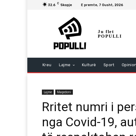
C
32.6
Skopje
E premte, 7 Gusht, 2026
Ju flet
POPULLI
Kreu
Lajme
Kulturë
Sport
Opinio
Lajme
Maqedoni
Rritet numri i p
nga Covid-19, au