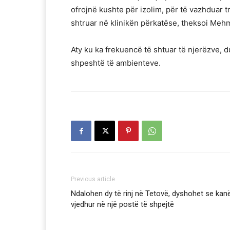
ofrojnë kushte për izolim, për të vazhduar 
shtruar në klinikën përkatëse, theksoi Meh
Aty ku ka frekuencë të shtuar të njerëzve, d
shpeshtë të ambienteve.
Previous article
Ndalohen dy të rinj në Tetovë, dyshohet se kan
vjedhur në një postë të shpejtë