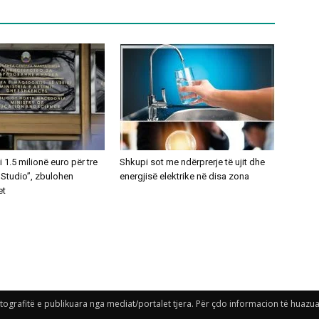
1.5 milionë euro për tre
Shkupi sot me ndërprerje të ujit dhe
 Studio”, zbulohen
energjisë elektrike në disa zona
et
grafitë e publikuara nga mediat/portalet tjera. Për çdo informacion të huazuar