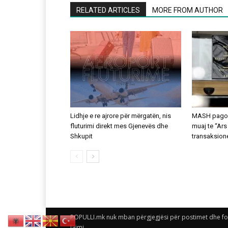
RELATED ARTICLES
MORE FROM AUTHOR
Lidhje e re ajrore për mërgatën, nis
MASH pagoi 
fluturimi direkt mes Gjenevës dhe
muaj te “Ars
Shkupit
transaksion
POPULLI.mk nuk mban përgjegjësi për postimet dhe foto
lajmi.