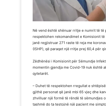
Në vend është shënuar rritje e numrit të të
respektohen rekomandimet e Komisionit të 
janë regjistruar 271 raste të reja me koronav
(ISHP), që paraqet një rritje prej 60,4 për q
Zëdhënësi i Komisionit për Sëmundje Infekt
momentin gjendja me Covid-19 nuk është al
qytetarët.
– Duhet të respektohen rregullat e shtëpisë
gjithë personat që janë mbi 65 vjeç dhe kan
zhvilluar një formë të rëndë të sëmundjes os
tashmë do ta testojnë një pacient me simptom