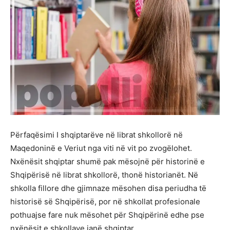
Përfaqësimi I shqiptarëve në librat shkollorë në
Maqedoninë e Veriut nga viti në vit po zvogëlohet.
Nxënësit shqiptar shumë pak mësojnë për historinë e
Shqipërisë në librat shkollorë, thonë historianët. Në
shkolla fillore dhe gjimnaze mësohen disa periudha të
historisë së Shqipërisë, por në shkollat profesionale
pothuajse fare nuk mësohet për Shqipërinë edhe pse
nxënësit e shkollave janë shqiptar.