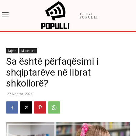
Ju flet
POPULLI
Lajme
Maqedoni
Sa është përfaqësimi i
shqiptarëve në librat
shkollorë?
27 Nëntor, 2024