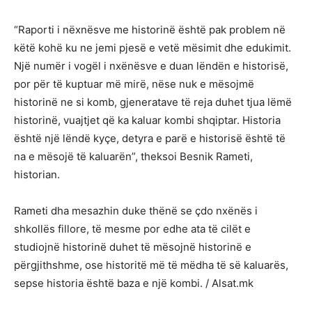
“Raporti i nëxnësve me historinë është pak problem në
këtë kohë ku ne jemi pjesë e vetë mësimit dhe edukimit.
Një numër i vogël i nxënësve e duan lëndën e historisë,
por për të kuptuar më mirë, nëse nuk e mësojmë
historinë ne si komb, gjeneratave të reja duhet tjua lëmë
historinë, vuajtjet që ka kaluar kombi shqiptar. Historia
është një lëndë kyçe, detyra e parë e historisë është të
na e mësojë të kaluarën”, theksoi Besnik Rameti,
historian.
Rameti dha mesazhin duke thënë se çdo nxënës i
shkollës fillore, të mesme por edhe ata të cilët e
studiojnë historinë duhet të mësojnë historinë e
përgjithshme, ose historitë më të mëdha të së kaluarës,
sepse historia është baza e një kombi. / Alsat.mk