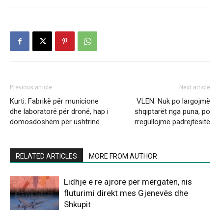
Previous article
Next article
Kurti: Fabrikë për municione
VLEN: Nuk po largojmë
dhe laboratorë për dronë, hap i
shqiptarët nga puna, po
domosdoshëm për ushtrinë
rregullojmë padrejtësitë
RELATED ARTICLES
MORE FROM AUTHOR
Lidhje e re ajrore për mërgatën, nis
fluturimi direkt mes Gjenevës dhe
Shkupit