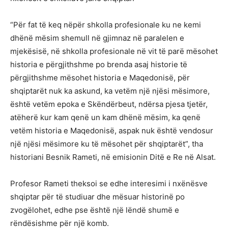
“Për fat të keq nëpër shkolla profesionale ku ne kemi
dhënë mësim shemull në gjimnaz në paralelen e
mjekësisë, në shkolla profesionale në vit të parë mësohet
historia e përgjithshme po brenda asaj historie të
përgjithshme mësohet historia e Maqedonisë, për
shqiptarët nuk ka askund, ka vetëm një njësi mësimore,
është vetëm epoka e Skëndërbeut, ndërsa pjesa tjetër,
atëherë kur kam qenë un kam dhënë mësim, ka qenë
vetëm historia e Maqedonisë, aspak nuk është vendosur
një njësi mësimore ku të mësohet për shqiptarët”, tha
historiani Besnik Rameti, në emisionin Ditë e Re në Alsat.
Profesor Rameti theksoi se edhe interesimi i nxënësve
shqiptar për të studiuar dhe mësuar historinë po
zvogëlohet, edhe pse është një lëndë shumë e
rëndësishme për një komb.