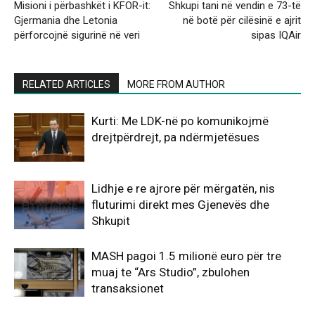
Misioni i përbashkët i KFOR-it:
Shkupi tani në vendin e 73-të
Gjermania dhe Letonia
në botë për cilësinë e ajrit
përforcojnë sigurinë në veri
sipas IQAir
RELATED ARTICLES
MORE FROM AUTHOR
Kurti: Me LDK-në po komunikojmë
drejtpërdrejt, pa ndërmjetësues
Lidhje e re ajrore për mërgatën, nis
fluturimi direkt mes Gjenevës dhe
Shkupit
MASH pagoi 1.5 milionë euro për tre
muaj te “Ars Studio”, zbulohen
transaksionet