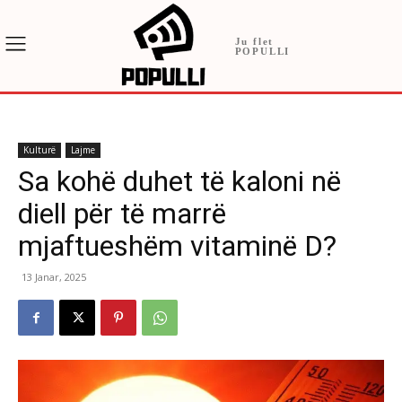
Ju flet
POPULLI
Kulturë
Lajme
Sa kohë duhet të kaloni në
diell për të marrë
mjaftueshëm vitaminë D?
13 Janar, 2025