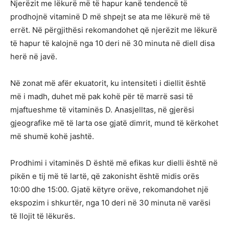
Njerëzit me lëkurë më të hapur kanë tendencë të
prodhojnë vitaminë D më shpejt se ata me lëkurë më të
errët. Në përgjithësi rekomandohet që njerëzit me lëkurë
të hapur të kalojnë nga 10 deri në 30 minuta në diell disa
herë në javë.
Në zonat më afër ekuatorit, ku intensiteti i diellit është
më i madh, duhet më pak kohë për të marrë sasi të
mjaftueshme të vitaminës D. Anasjelltas, në gjerësi
gjeografike më të larta ose gjatë dimrit, mund të kërkohet
më shumë kohë jashtë.
Prodhimi i vitaminës D është më efikas kur dielli është në
pikën e tij më të lartë, që zakonisht është midis orës
10:00 dhe 15:00. Gjatë këtyre orëve, rekomandohet një
ekspozim i shkurtër, nga 10 deri në 30 minuta në varësi
të llojit të lëkurës.