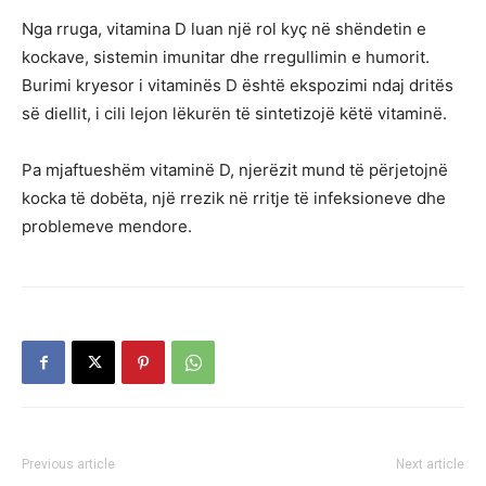
Nga rruga, vitamina D luan një rol kyç në shëndetin e
kockave, sistemin imunitar dhe rregullimin e humorit.
Burimi kryesor i vitaminës D është ekspozimi ndaj dritës
së diellit, i cili lejon lëkurën të sintetizojë këtë vitaminë.
Pa mjaftueshëm vitaminë D, njerëzit mund të përjetojnë
kocka të dobëta, një rrezik në rritje të infeksioneve dhe
problemeve mendore.
Previous article
Next article