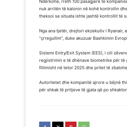
Ndërkohë, rreth 100 pasagjerë të kompanisë
nuk arritën të kalonin në kohë kontrollin dhe
theksoi se situata ishte jashtë kontrollit të
Nga ana tjetër, drejtori ekzekutiv i Ryanair,
“çrregullim”, duke akuzuar Bashkimin Evrop
Sistemi Entry/Exit System (EES), i cili zëve
regjistrimin e të dhënave biometrike për të 
fillimisht në tetor 2025 dhe pritet të zbatohe
Autoritetet dhe kompanitë ajrore u bëjnë th
për shkak të pritjeve të gjata që po shkakton 