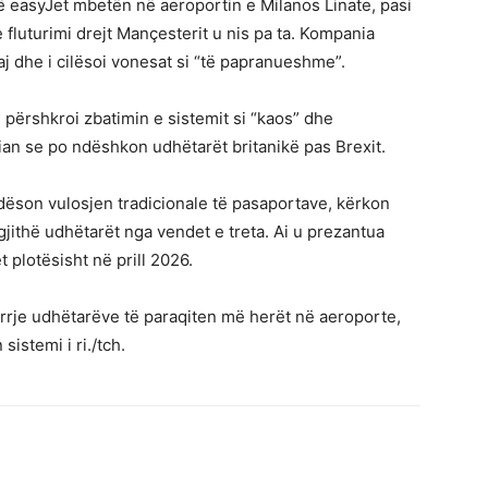
 easyJet mbetën në aeroportin e Milanos Linate, pasi
 fluturimi drejt Mançesterit u nis pa ta. Kompania
 saj dhe i cilësoi vonesat si “të papranueshme”.
 e përshkroi zbatimin e sistemit si “kaos” dhe
ian se po ndëshkon udhëtarët britanikë pas Brexit.
ndëson vulosjen tradicionale të pasaportave, kërkon
gjithë udhëtarët nga vendet e treta. Ai u prezantua
t plotësisht në prill 2026.
irrje udhëtarëve të paraqiten më herët në aeroporte,
sistemi i ri./tch.