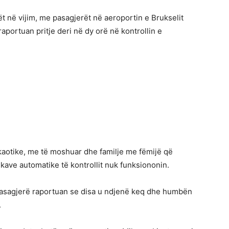
t në vijim, me pasagjerët në aeroportin e Brukselit
ortuan pritje deri në dy orë në kontrollin e
kaotike, me të moshuar dhe familje me fëmijë që
pikave automatike të kontrollit nuk funksiononin.
 pasagjerë raportuan se disa u ndjenë keq dhe humbën
.