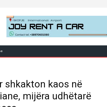
ne
tar shkakton kaos në
iane, mijëra udhëtarë