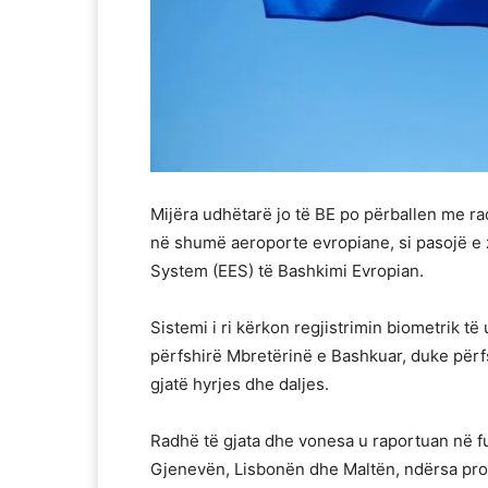
Mijëra udhëtarë jo të BE po përballen me r
në shumë aeroporte evropiane, si pasojë e zbat
System (EES) të Bashkimi Evropian.
Sistemi i ri kërkon regjistrimin biometrik 
përfshirë Mbretërinë e Bashkuar, duke përfs
gjatë hyrjes dhe daljes.
Radhë të gjata dhe vonesa u raportuan në f
Gjenevën, Lisbonën dhe Maltën, ndërsa pr