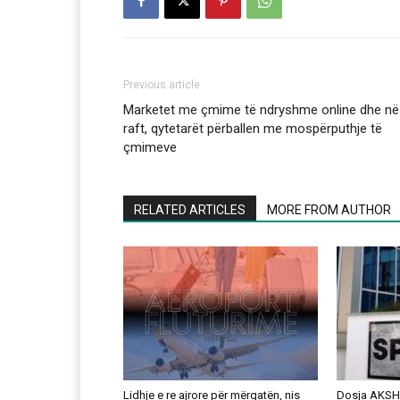
Previous article
Marketet me çmime të ndryshme online dhe në
raft, qytetarët përballen me mospërputhje të
çmimeve
RELATED ARTICLES
MORE FROM AUTHOR
Lidhje e re ajrore për mërgatën, nis
Dosja AKSHI