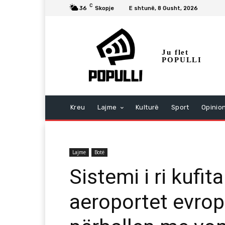
C
36
Skopje
E shtunë, 8 Gusht, 2026
Ju flet
POPULLI
Kreu
Lajme
Kulturë
Sport
Opinio
Lajme
Botë
Sistemi i ri kufi
aeroportet evrop