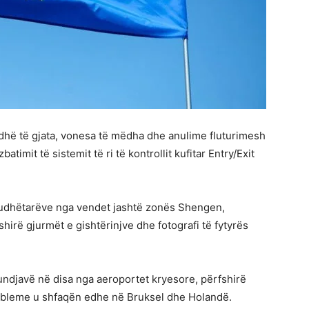
adhë të gjata, vonesa të mëdha dhe anulime fluturimesh
imit të sistemit të ri të kontrollit kufitar Entry/Exit
të udhëtarëve nga vendet jashtë zonës Shengen,
hirë gjurmët e gishtërinjve dhe fotografi të fytyrës
undjavë në disa nga aeroportet kryesore, përfshirë
obleme u shfaqën edhe në Bruksel dhe Holandë.