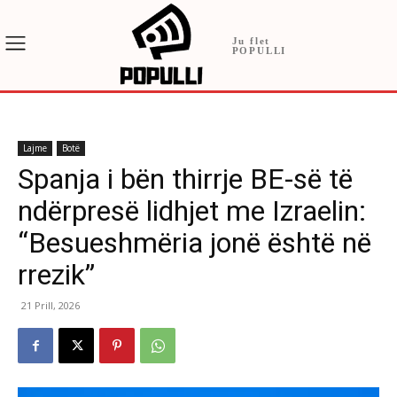
Ju flet
POPULLI
Lajme
Botë
Spanja i bën thirrje BE-së të
ndërpresë lidhjet me Izraelin:
“Besueshmëria jonë është në
rrezik”
21 Prill, 2026