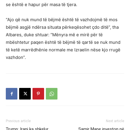
se është e hapur për masa të tjera.
“Ajo që nuk mund të bëjmë është të vazhdojmë të mos
bëjmë asgjë ndërsa situata përkeqësohet çdo ditë”, tha
Albares, duke shtuar: “Mënyra më e mirë për të
mbështetur paqen është të bëjmë të qartë se nuk mund
të ketë marrëdhënie normale me Izraelin nëse kjo rrugë
vazhdon”.
Previous article
Next article
Trump: Irani ka shkelur
Samir Mane investon në