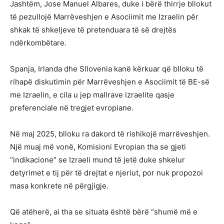
Jashtëm, Jose Manuel Albares, duke i bërë thirrje bllokut
të pezullojë Marrëveshjen e Asociimit me Izraelin për
shkak të shkeljeve të pretenduara të së drejtës
ndërkombëtare.
Spanja, Irlanda dhe Sllovenia kanë kërkuar që blloku të
rihapë diskutimin për Marrëveshjen e Asociimit të BE-së
me Izraelin, e cila u jep mallrave izraelite qasje
preferenciale në tregjet evropiane.
Në maj 2025, blloku ra dakord të rishikojë marrëveshjen.
Një muaj më vonë, Komisioni Evropian tha se gjeti
“indikacione” se Izraeli mund të jetë duke shkelur
detyrimet e tij për të drejtat e njeriut, por nuk propozoi
masa konkrete në përgjigje.
Që atëherë, ai tha se situata është bërë “shumë më e