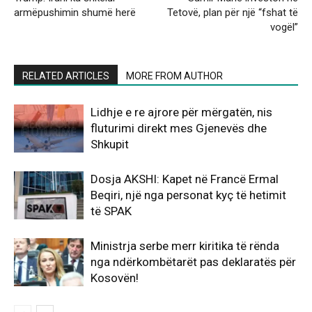
armëpushimin shumë herë
Tetovë, plan për një “fshat të
vogël”
RELATED ARTICLES
MORE FROM AUTHOR
Lidhje e re ajrore për mërgatën, nis
fluturimi direkt mes Gjenevës dhe
Shkupit
Dosja AKSHI: Kapet në Francë Ermal
Beqiri, një nga personat kyç të hetimit
të SPAK
Ministrja serbe merr kiritika të rënda
nga ndërkombëtarët pas deklaratës për
Kosovën!