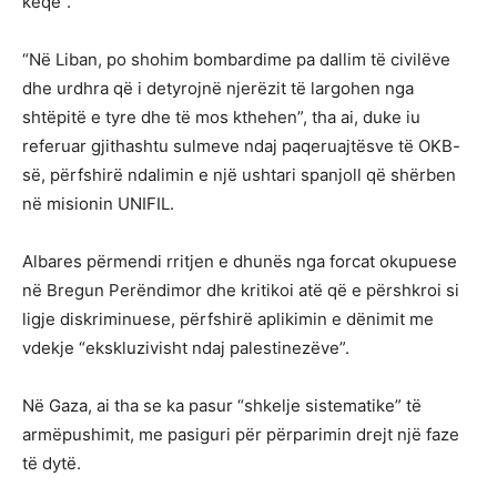
keqe”.
“Në Liban, po shohim bombardime pa dallim të civilëve
dhe urdhra që i detyrojnë njerëzit të largohen nga
shtëpitë e tyre dhe të mos kthehen”, tha ai, duke iu
referuar gjithashtu sulmeve ndaj paqeruajtësve të OKB-
së, përfshirë ndalimin e një ushtari spanjoll që shërben
në misionin UNIFIL.
Albares përmendi rritjen e dhunës nga forcat okupuese
në Bregun Perëndimor dhe kritikoi atë që e përshkroi si
ligje diskriminuese, përfshirë aplikimin e dënimit me
vdekje “ekskluzivisht ndaj palestinezëve”.
Në Gaza, ai tha se ka pasur “shkelje sistematike” të
armëpushimit, me pasiguri për përparimin drejt një faze
të dytë.