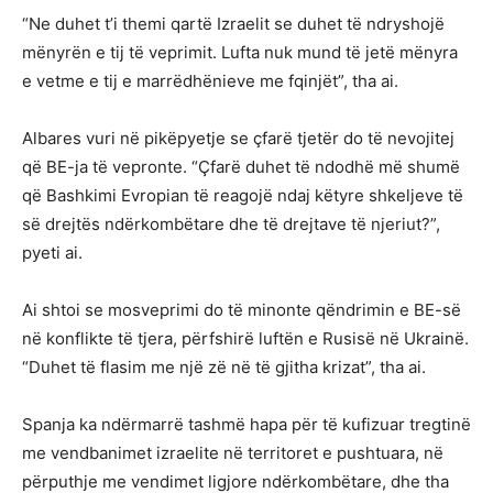
“Ne duhet t’i themi qartë Izraelit se duhet të ndryshojë
mënyrën e tij të veprimit. Lufta nuk mund të jetë mënyra
e vetme e tij e marrëdhënieve me fqinjët”, tha ai.
Albares vuri në pikëpyetje se çfarë tjetër do të nevojitej
që BE-ja të vepronte. “Çfarë duhet të ndodhë më shumë
që Bashkimi Evropian të reagojë ndaj këtyre shkeljeve të
së drejtës ndërkombëtare dhe të drejtave të njeriut?”,
pyeti ai.
Ai shtoi se mosveprimi do të minonte qëndrimin e BE-së
në konflikte të tjera, përfshirë luftën e Rusisë në Ukrainë.
“Duhet të flasim me një zë në të gjitha krizat”, tha ai.
Spanja ka ndërmarrë tashmë hapa për të kufizuar tregtinë
me vendbanimet izraelite në territoret e pushtuara, në
përputhje me vendimet ligjore ndërkombëtare, dhe tha