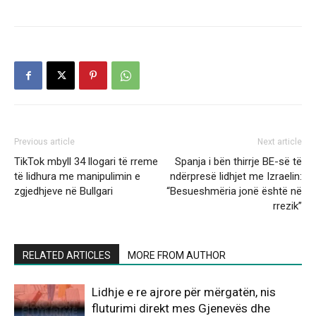
Previous article
Next article
TikTok mbyll 34 llogari të rreme
Spanja i bën thirrje BE-së të
të lidhura me manipulimin e
ndërpresë lidhjet me Izraelin:
zgjedhjeve në Bullgari
“Besueshmëria jonë është në
rrezik”
RELATED ARTICLES
MORE FROM AUTHOR
Lidhje e re ajrore për mërgatën, nis
fluturimi direkt mes Gjenevës dhe