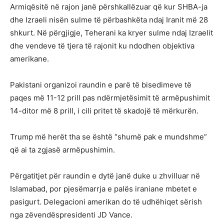
Armiqësitë në rajon janë përshkallëzuar që kur SHBA-ja
dhe Izraeli nisën sulme të përbashkëta ndaj Iranit më 28
shkurt. Në përgjigje, Teherani ka kryer sulme ndaj Izraelit
dhe vendeve të tjera të rajonit ku ndodhen objektiva
amerikane.
Pakistani organizoi raundin e parë të bisedimeve të
paqes më 11-12 prill pas ndërmjetësimit të armëpushimit
14-ditor më 8 prill, i cili pritet të skadojë të mërkurën.
Trump më herët tha se është “shumë pak e mundshme”
që ai ta zgjasë armëpushimin.
Përgatitjet për raundin e dytë janë duke u zhvilluar në
Islamabad, por pjesëmarrja e palës iraniane mbetet e
pasigurt. Delegacioni amerikan do të udhëhiqet sërish
nga zëvendëspresidenti JD Vance.