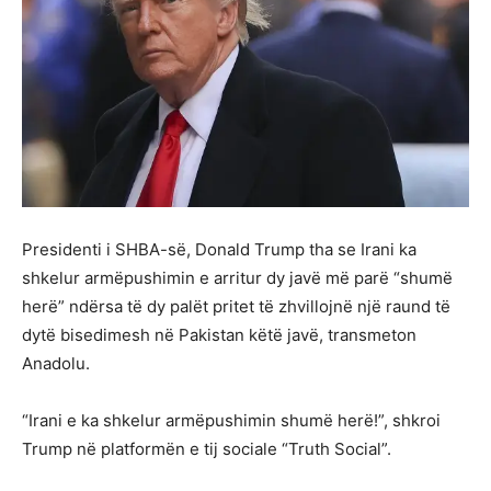
Presidenti i SHBA-së, Donald Trump tha se Irani ka
shkelur armëpushimin e arritur dy javë më parë “shumë
herë” ndërsa të dy palët pritet të zhvillojnë një raund të
dytë bisedimesh në Pakistan këtë javë, transmeton
Anadolu.
“Irani e ka shkelur armëpushimin shumë herë!”, shkroi
Trump në platformën e tij sociale “Truth Social”.