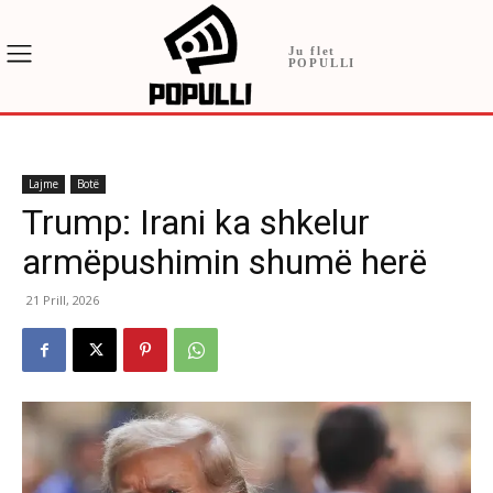
Ju flet
POPULLI
Lajme
Botë
Trump: Irani ka shkelur
armëpushimin shumë herë
21 Prill, 2026