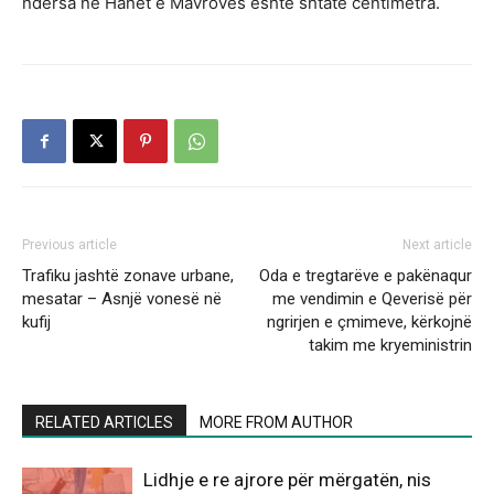
ndërsa në Hanet e Mavrovës është shtatë centimetra.
Previous article
Next article
Trafiku jashtë zonave urbane,
Oda e tregtarëve e pakënaqur
mesatar – Asnjë vonesë në
me vendimin e Qeverisë për
kufij
ngrirjen e çmimeve, kërkojnë
takim me kryeministrin
RELATED ARTICLES
MORE FROM AUTHOR
Lidhje e re ajrore për mërgatën, nis