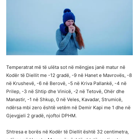
Temperatrat më të ulëta sot në mëngjes janë matur në
Kodër të Diellit me -12 gradë, -9 në Hanet e Mavrovës, -8
në Krushevë, -6 në Berovë, -5 në Kriva Pallankë, -4 në
Prilep, -3 në Shtip dhe Vinicë, -2 në Tetovë, Ohër dhe
Manastir, -1 në Shkup, 0 në Veles, Kavadar, Strumicë,
ndërsa mbi zero është vetëm në Demir Kapi me 1 dhe në
Gjevgjeli 2 gradë, njoftoi DPHM.
Shtresa e borës në Kodër të Diellit është 32 centimetra,