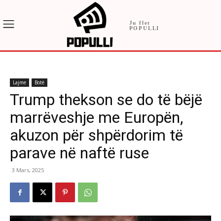
Ju flet
POPULLI
Lajme
Botë
Trump thekson se do të bëjë
marrëveshje me Europën,
akuzon për shpërdorim të
parave në naftë ruse
3 Mars, 2025