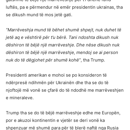
luftës, pa e përmendur në emër presidentin ukrainas, tha
se dikush mund të mos jetë gati.
“Marrëveshja mund të bëhet shumë shpejt, nuk duhet të
jetë aq e vështirë për t’u bërë. Tani ndoshta dikush nuk
dëshiron të bëjë një marrëveshje. Dhe nëse dikush nuk
dëshiron të bëjë një marrëveshje, mendoj se ai person
nuk do të dëgjohet për shumë kohë”
, tha Trump.
Presidenti amerikan e mohoi se po konsideron të
ndërpresë ndihmën për Ukrainën dhe tha se do të
njoftojë më vonë se çfarë do të ndodhë me marrëveshjen
e mineraleve.
Trump tha se do të bëjë marrëveshje edhe me Europën,
por e akuzoi kontinentin e vjetër se deri vonë ka
shpenzuar më shumë para për të blerë naftë nga Rusia