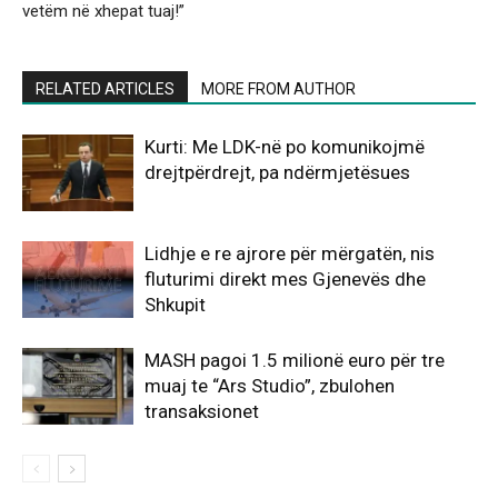
vetëm në xhepat tuaj!”
RELATED ARTICLES
MORE FROM AUTHOR
Kurti: Me LDK-në po komunikojmë
drejtpërdrejt, pa ndërmjetësues
Lidhje e re ajrore për mërgatën, nis
fluturimi direkt mes Gjenevës dhe
Shkupit
MASH pagoi 1.5 milionë euro për tre
muaj te “Ars Studio”, zbulohen
transaksionet