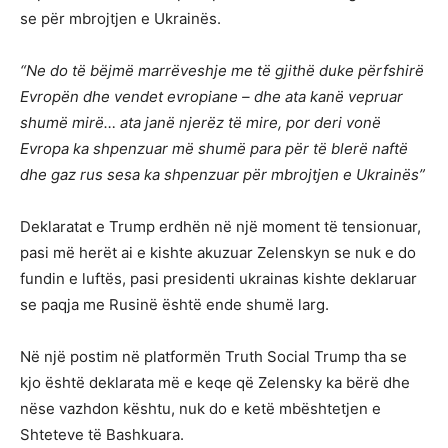
se për mbrojtjen e Ukrainës.
“Ne do të bëjmë marrëveshje me të gjithë duke përfshirë
Evropën dhe vendet evropiane – dhe ata kanë vepruar
shumë mirë… ata janë njerëz të mire, por deri vonë
Evropa ka shpenzuar më shumë para për të blerë naftë
dhe gaz rus sesa ka shpenzuar për mbrojtjen e Ukrainës”
Deklaratat e Trump erdhën në një moment të tensionuar,
pasi më herët ai e kishte akuzuar Zelenskyn se nuk e do
fundin e luftës, pasi presidenti ukrainas kishte deklaruar
se paqja me Rusinë është ende shumë larg.
Në një postim në platformën Truth Social Trump tha se
kjo është deklarata më e keqe që Zelensky ka bërë dhe
nëse vazhdon kështu, nuk do e ketë mbështetjen e
Shteteve të Bashkuara.