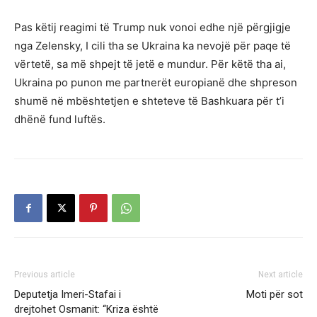
Pas këtij reagimi të Trump nuk vonoi edhe një përgjigje
nga Zelensky, I cili tha se Ukraina ka nevojë për paqe të
vërtetë, sa më shpejt të jetë e mundur. Për këtë tha ai,
Ukraina po punon me partnerët europianë dhe shpreson
shumë në mbështetjen e shteteve të Bashkuara për t’i
dhënë fund luftës.
Previous article
Next article
Deputetja Imeri-Stafai i
Moti për sot
drejtohet Osmanit: “Kriza është