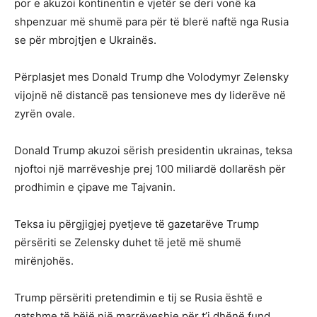
por e akuzoi kontinentin e vjetër se deri vonë ka
shpenzuar më shumë para për të blerë naftë nga Rusia
se për mbrojtjen e Ukrainës.
Përplasjet mes Donald Trump dhe Volodymyr Zelensky
vijojnë në distancë pas tensioneve mes dy liderëve në
zyrën ovale.
Donald Trump akuzoi sërish presidentin ukrainas, teksa
njoftoi një marrëveshje prej 100 miliardë dollarësh për
prodhimin e çipave me Tajvanin.
Teksa iu përgjigjej pyetjeve të gazetarëve Trump
përsëriti se Zelensky duhet të jetë më shumë
mirënjohës.
Trump përsëriti pretendimin e tij se Rusia është e
gatshme të bëjë një marrëveshje për t’i dhënë fund