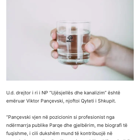
U.d. drejtor i ri i NP “Ujësjellës dhe kanalizim” është
emëruar Viktor Pançevski, njoftoi Qyteti i Shkupit.
“Pançevski vjen në pozicionin si profesionist nga
ndërmarrja publike Parqe dhe gjelbërim, me biografi të
fuqishme, i cili dukshëm mund të kontribuojë në