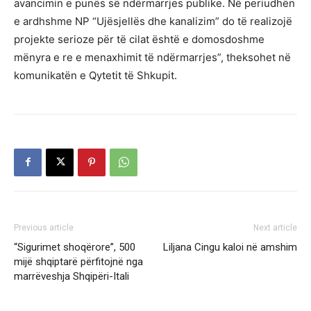
avancimin e punës së ndërmarrjes publike. Në periudhën
e ardhshme NP “Ujësjellës dhe kanalizim” do të realizojë
projekte serioze për të cilat është e domosdoshme
mënyra e re e menaxhimit të ndërmarrjes”, theksohet në
komunikatën e Qytetit të Shkupit.
Previous article
Next article
“Sigurimet shoqërore”, 500
Liljana Cingu kaloi në amshim
mijë shqiptarë përfitojnë nga
marrëveshja Shqipëri-Itali