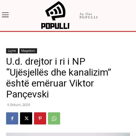
Ju flet
POPULLI
Lajme
Maqedoni
U.d. drejtor i ri i NP
“Ujësjellës dhe kanalizim”
është emëruar Viktor
Pançevski
6 Shkurt, 2024