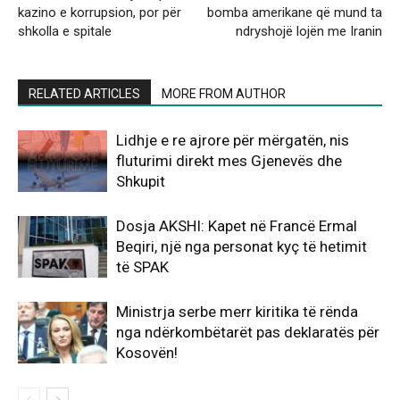
kazino e korrupsion, por për
bomba amerikane që mund ta
shkolla e spitale
ndryshojë lojën me Iranin
RELATED ARTICLES
MORE FROM AUTHOR
Lidhje e re ajrore për mërgatën, nis
fluturimi direkt mes Gjenevës dhe
Shkupit
Dosja AKSHI: Kapet në Francë Ermal
Beqiri, një nga personat kyç të hetimit
të SPAK
Ministrja serbe merr kiritika të rënda
nga ndërkombëtarët pas deklaratës për
Kosovën!