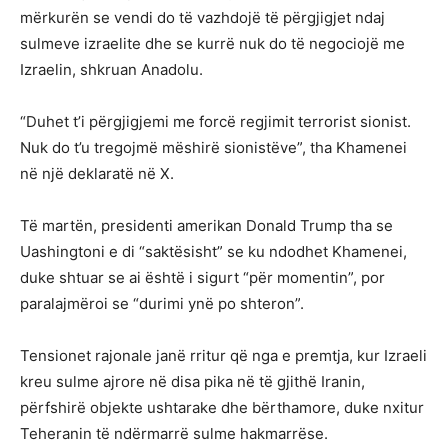
mërkurën se vendi do të vazhdojë të përgjigjet ndaj
sulmeve izraelite dhe se kurrë nuk do të negociojë me
Izraelin, shkruan Anadolu.
“Duhet t’i përgjigjemi me forcë regjimit terrorist sionist.
Nuk do t’u tregojmë mëshirë sionistëve”, tha Khamenei
në një deklaratë në X.
Të martën, presidenti amerikan Donald Trump tha se
Uashingtoni e di “saktësisht” se ku ndodhet Khamenei,
duke shtuar se ai është i sigurt “për momentin”, por
paralajmëroi se “durimi ynë po shteron”.
Tensionet rajonale janë rritur që nga e premtja, kur Izraeli
kreu sulme ajrore në disa pika në të gjithë Iranin,
përfshirë objekte ushtarake dhe bërthamore, duke nxitur
Teheranin të ndërmarrë sulme hakmarrëse.