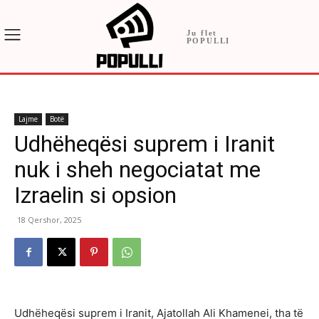
Ju flet
POPULLI
Lajme
Botë
Udhëheqësi suprem i Iranit
nuk i sheh negociatat me
Izraelin si opsion
18 Qershor, 2025
Udhëheqësi suprem i Iranit, Ajatollah Ali Khamenei, tha të